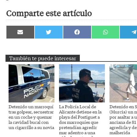
Comparte este artículo
Compartir
Compartir
Compartir
Compartir
C
en
en
en
en
e
Email
Twitter
Facebook
WhatsApp
T
También te puede interesar
Detenido un marroquí
La Policía Local de
Detenido en S
tras golpear, secuestrar
Alicante detiene en la
(Murcia) un 
en un coche y quemar
playa del Postiguet a
por asaltar a 
la cavidad bucal con
dos marroquíes que
anciana de 81
un cigarrillo a su novia
pretendían agredir
agredirla y de
mar adentro a una
malherida