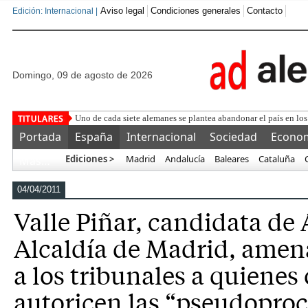
Aviso legal
Condiciones generales
Contacto
Edición: Internacional |
domingo, 09 de agosto de 2026
La Unión Europea detecta ac
Portada
España
Internacional
Sociedad
Econo
Ediciones >
Madrid
Andalucía
Baleares
Cataluña
Más…
04/04/2011
Valle Piñar, candidata de 
Alcaldía de Madrid, amena
a los tribunales a quienes
autoricen las “pseudopro