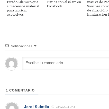
Estado Islámico que
crítica con el islam en
masiva de Pe
almacenaba material
Facebook
Sánchez como
para fabricar
de atracción» 
explosivos
inmigración i
Notificaciones
1
COMENTARIO
Jordi Suintila
23/02/2011 9:43