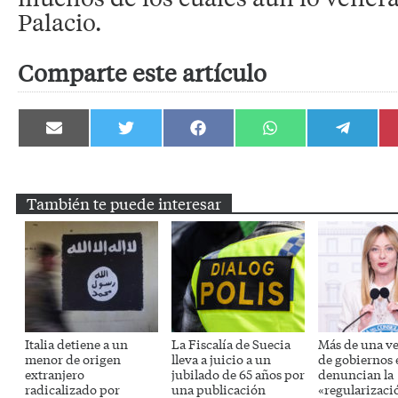
Palacio.
Comparte este artículo
Compartir
Compartir
Compartir
Compartir
Compartir
en
en
en
en
en
Email
Twitter
Facebook
WhatsApp
Telegram
También te puede interesar
Italia detiene a un
La Fiscalía de Suecia
Más de una v
menor de origen
lleva a juicio a un
de gobiernos
extranjero
jubilado de 65 años por
denuncian la
radicalizado por
una publicación
«regularizaci