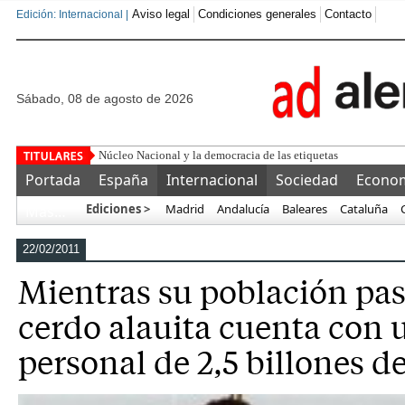
Aviso legal
Condiciones generales
Contacto
Edición: Internacional |
sábado, 08 de agosto de 2026
"No es para mí,
Portada
España
Internacional
Sociedad
Econo
Ediciones >
Madrid
Andalucía
Baleares
Cataluña
Más…
22/02/2011
Mientras su población pas
cerdo alauita cuenta con 
personal de 2,5 billones d