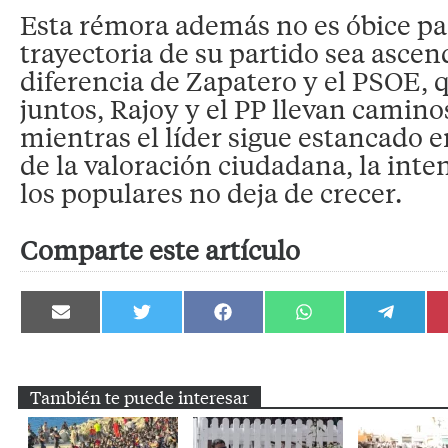
Esta rémora además no es óbice pa
trayectoria de su partido sea ascen
diferencia de Zapatero y el PSOE,
juntos, Rajoy y el PP llevan camino
mientras el líder sigue estancado e
de la valoración ciudadana, la inte
los populares no deja de crecer.
Comparte este artículo
Compartir
Compartir
Compartir
Compartir
Compartir
en
en
en
en
en
Email
Twitter
Facebook
WhatsApp
Telegram
También te puede interesar