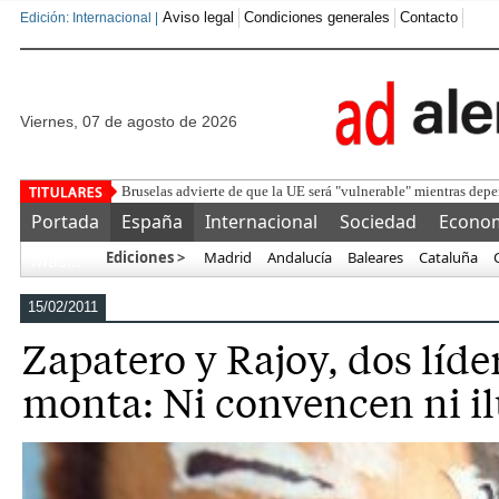
Aviso legal
Condiciones generales
Contacto
Edición: Internacional |
viernes, 07 de agosto de 2026
Detenido un marr
Portada
España
Internacional
Sociedad
Econo
Ediciones >
Madrid
Andalucía
Baleares
Cataluña
Más…
15/02/2011
Zapatero y Rajoy, dos líde
monta: Ni convencen ni i