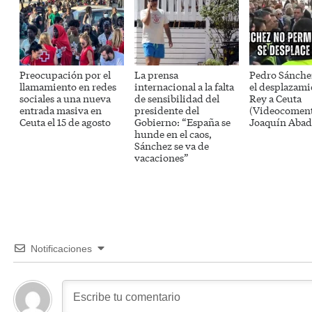
Preocupación por el
La prensa
Pedro Sánche
llamamiento en redes
internacional a la falta
el desplazami
sociales a una nueva
de sensibilidad del
Rey a Ceuta
entrada masiva en
presidente del
(Videocoment
Ceuta el 15 de agosto
Gobierno: “España se
Joaquín Abad
hunde en el caos,
Sánchez se va de
vacaciones”
Notificaciones