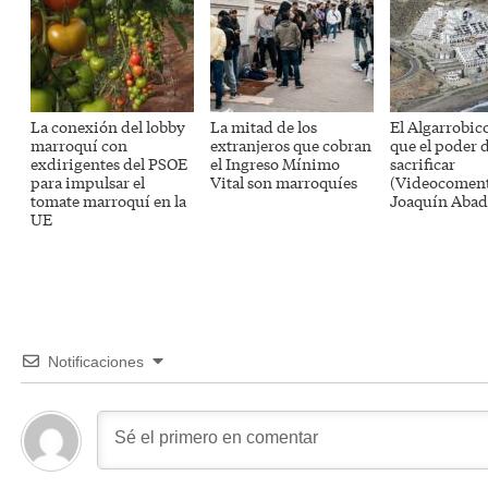
La conexión del lobby
La mitad de los
El Algarrobico
marroquí con
extranjeros que cobran
que el poder 
exdirigentes del PSOE
el Ingreso Mínimo
sacrificar
para impulsar el
Vital son marroquíes
(Videocoment
tomate marroquí en la
Joaquín Abad
UE
Notificaciones