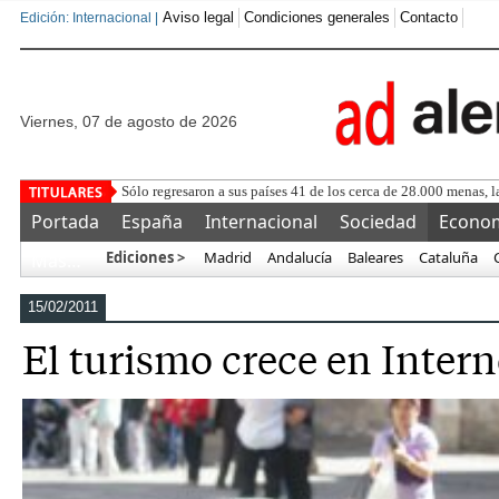
Aviso legal
Condiciones generales
Contacto
Edición: Internacional |
viernes, 07 de agosto de 2026
Luis Rubiale
Portada
España
Internacional
Sociedad
Econo
Ediciones >
Madrid
Andalucía
Baleares
Cataluña
Más…
15/02/2011
El turismo crece en Intern