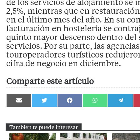
de los servicios de alojamiento se
2,5%, mientras que en restauración
en el último mes del año. En su con
facturación en hostelería se contraj
quinto mayor descenso dentro del 
servicios. Por su parte, las agencias
touroperadores turísticos redujero
cifra de negocio en diciembre.
Comparte este artículo
Compartir
Compartir
Compartir
Compartir
Compartir
en
en
en
en
en
Email
Twitter
Facebook
WhatsApp
Telegram
También te puede interesar