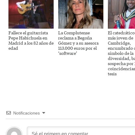
Fallece el guitarrista
La Complutense
El catedrátic
Pepe Habichuela en
reclama a Begoña
más joven de
Madrid a los 82 años de
Gómez y a su asesora
Cambridge,
edad
113.000 euros por el
encumbrado 
‘software’
símbolo de la
diversidad, b
sospecha por 
coincidencias
tesis
Notificaciones