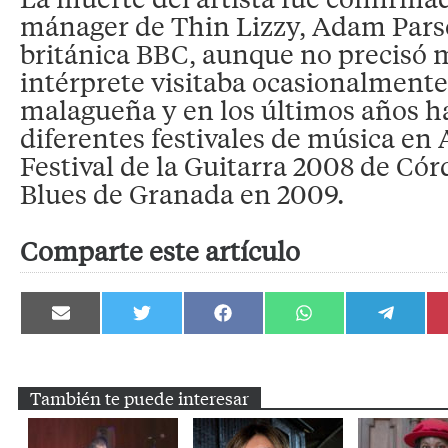
mánager de Thin Lizzy, Adam Parso
británica BBC, aunque no precisó m
intérprete visitaba ocasionalmente
malagueña y en los últimos años h
diferentes festivales de música en
Festival de la Guitarra 2008 de Cór
Blues de Granada en 2009.
Comparte este artículo
Compartir
Compartir
Compartir
Compartir
Compartir
en
en
en
en
en
Email
Twitter
Facebook
WhatsApp
Telegram
También te puede interesar