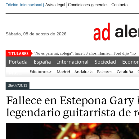
Aviso legal
Condiciones generales
Contacto
Edición: Internacional |
sábado, 08 de agosto de 2026
"No es para mí, colega": hace 33 años, Harrison Ford dijo "no"
Portada
España
Internacional
Sociedad
Econo
Ediciones >
Madrid
Andalucía
Baleares
Cataluña
Más…
06/02/2011
Fallece en Estepona Gary
legendario guitarrista de 