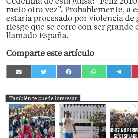
Cedenilla de esta guisa: “Feliz 2010,
meto otra vez”. Probablemente, a es
estaría procesado por violencia de 
riesgo que se corre con ser grande 
llamado España.
Comparte este artículo
Compartir
Compartir
Compartir
Compartir
Compartir
en
en
en
en
en
Email
Twitter
Facebook
WhatsApp
Telegram
También te puede interesar