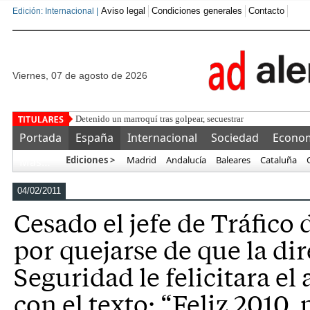
Aviso legal
Condiciones generales
Contacto
Edición: Internacional |
viernes, 07 de agosto de 2026
Detenido un marroquí tras golpear, secuestrar en un coche y q
Portada
España
Internacional
Sociedad
Econo
Ediciones >
Madrid
Andalucía
Baleares
Cataluña
Más…
04/02/2011
Cesado el jefe de Tráfico 
por quejarse de que la di
Seguridad le felicitara e
con el texto: “Feliz 2010, 