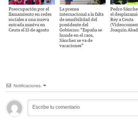
Preocupación por el
La prensa
Pedro Sánche
llamamiento en redes
internacional a la falta
el desplazami
sociales a una nueva
de sensibilidad del
Rey a Ceuta
entrada masiva en
presidente del
(Videocoment
Ceuta el 15 de agosto
Gobierno: “España se
Joaquín Abad
hunde en el caos,
Sánchez se va de
vacaciones”
Notificaciones