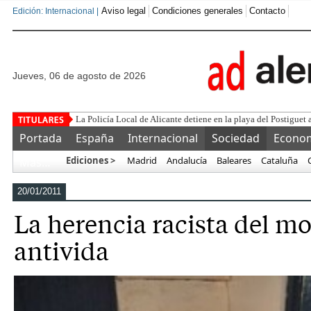
Aviso legal
Condiciones generales
Contacto
Edición: Internacional |
jueves, 06 de agosto de 2026
Este corrupto traicion
Portada
España
Internacional
Sociedad
Econo
Ediciones >
Madrid
Andalucía
Baleares
Cataluña
Más…
20/01/2011
La herencia racista del m
antivida