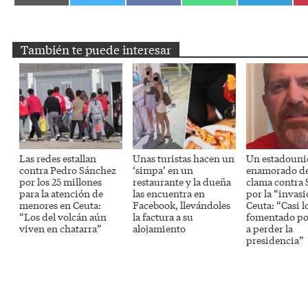
en
en
en
en
en
Email
Twitter
Facebook
WhatsApp
Telegram
También te puede interesar
Las redes estallan
Unas turistas hacen un
Un estadouni
contra Pedro Sánchez
‘simpa’ en un
enamorado d
por los 25 millones
restaurante y la dueña
clama contra
para la atención de
las encuentra en
por la “invas
menores en Ceuta:
Facebook, llevándoles
Ceuta: “Casi l
“Los del volcán aún
la factura a su
fomentado po
viven en chatarra”
alojamiento
a perder la
presidencia”