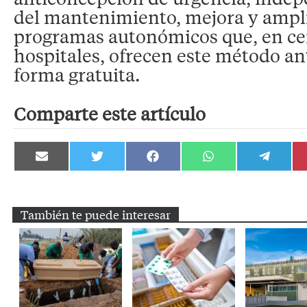
del mantenimiento, mejora y ampli
programas autonómicos que, en cen
hospitales, ofrecen este método an
forma gratuita.
Comparte este artículo
Compartir
Compartir
Compartir
Compartir
Compartir
en
en
en
en
en
Email
Twitter
Facebook
WhatsApp
Telegram
También te puede interesar