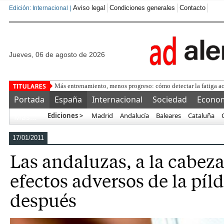
Aviso legal
Condiciones generales
Contacto
Edición: Internacional |
jueves, 06 de agosto de 2026
Cómo a
Portada
España
Internacional
Sociedad
Econo
Ediciones >
Madrid
Andalucía
Baleares
Cataluña
Más…
17/01/2011
Las andaluzas, a la cabeza
efectos adversos de la píld
después