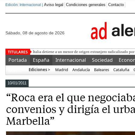
Aviso legal
Condiciones generales
Contacto
Edición: Internacional |
sábado, 08 de agosto de 2026
Una asocia
Portada
España
Internacional
Sociedad
Econo
Ediciones >
Madrid
Andalucía
Baleares
Cataluña
Más…
10/01/2011
“Roca era el que negociab
convenios y dirigía el ur
Marbella”