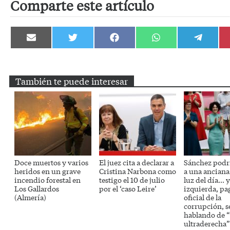
Comparte este artículo
Compartir
Compartir
Compartir
Compartir
Compartir
en
en
en
en
en
Email
Twitter
Facebook
WhatsApp
Telegram
También te puede interesar
Doce muertos y varios
El juez cita a declarar a
Sánchez podrí
heridos en un grave
Cristina Narbona como
a una anciana
incendio forestal en
testigo el 10 de julio
luz del día… y
Los Gallardos
por el ‘caso Leire’
izquierda, pa
(Almería)
oficial de la
corrupción, s
hablando de “
ultraderecha”