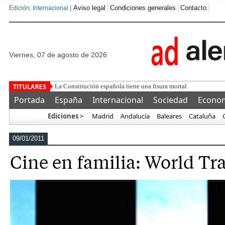
Aviso legal
Condiciones generales
Contacto
Edición: Internacional |
viernes, 07 de agosto de 2026
Portada
España
Internacional
Sociedad
Econo
Ediciones >
Madrid
Andalucía
Baleares
Cataluña
Más…
09/01/2011
Cine en familia: World Tr