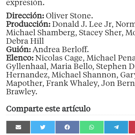
expresión.
Dirección:
Oliver Stone.
Producción:
Donald J. Lee Jr, Norm
Michael Shamberg, Stacey Sher, M
Debra Hill
Guión:
Andrea Berloff.
Elenco:
Nicolas Cage, Michael Pen
Gyllenhaal, Maria Bello, Stephen Do
Hernandez, Michael Shannon, Gary
Mapother, Frank Whaley, Jon Bernt
Brawley.
Comparte este artículo
Compartir
Compartir
Compartir
Compartir
Compartir
en
en
en
en
en