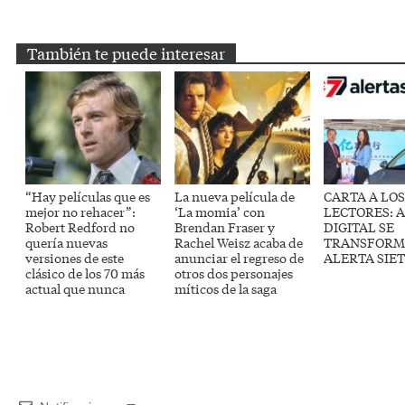
Email
Twitter
Facebook
WhatsApp
Telegram
También te puede interesar
“Hay películas que es
La nueva película de
CARTA A LOS
mejor no rehacer”:
‘La momia’ con
LECTORES: 
Robert Redford no
Brendan Fraser y
DIGITAL SE
quería nuevas
Rachel Weisz acaba de
TRANSFORM
versiones de este
anunciar el regreso de
ALERTA SIE
clásico de los 70 más
otros dos personajes
actual que nunca
míticos de la saga