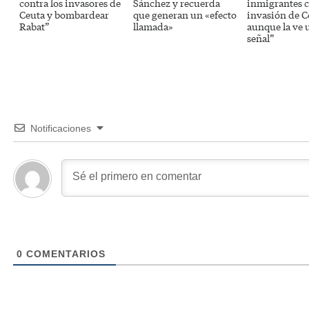
contra los invasores de
Sánchez y recuerda
inmigrantes c
Ceuta y bombardear
que generan un «efecto
invasión de C
Rabat”
llamada»
aunque la ve 
señal”
Notificaciones
0
COMENTARIOS