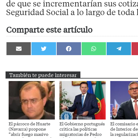
de que se incrementarían sus cotiz
Seguridad Social a lo largo de toda l
Comparte este artículo
Compartir
Compartir
Compartir
Compartir
Compartir
en
en
en
en
en
Email
Twitter
Facebook
WhatsApp
Telegram
También te puede interesar
El párroco de Huarte
El Gobierno portugués
El comisario 
(Navarra) propone
critica las políticas
de Interior d
“abrir fuego masivo
migratorias de Pedro
la regularizac