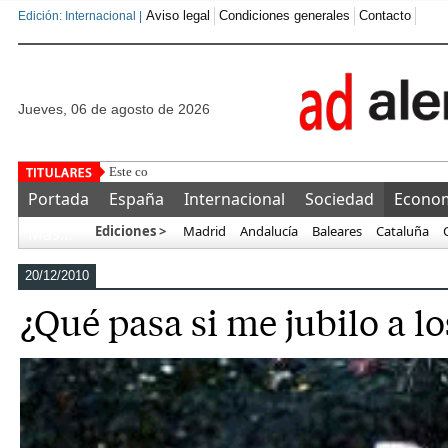
Aviso legal
Condiciones generales
Contacto
Edición: Internacional |
jueves, 06 de agosto de 2026
Este corrupto traiciona a España y ofrece a Marruec
Portada
España
Internacional
Sociedad
Econo
Ediciones >
Madrid
Andalucía
Baleares
Cataluña
Más…
20/12/2010
¿Qué pasa si me jubilo a lo