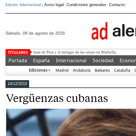
Aviso legal
Condiciones generales
Contacto
Edición: Internacional |
sábado, 08 de agosto de 2026
Juan de Pura y el milagro de las orejas en Marbella
Portada
España
Internacional
Sociedad
Econo
Ediciones >
Madrid
Andalucía
Baleares
Cataluña
Más…
14/12/2010
Vergüenzas cubanas