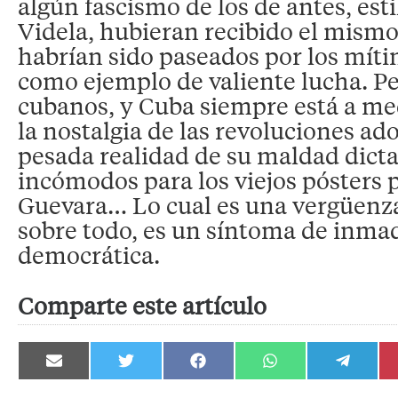
algún fascismo de los de antes, est
Videla, hubieran recibido el mismo
habrían sido paseados por los mítin
como ejemplo de valiente lucha. Pe
cubanos, y Cuba siempre está a med
la nostalgia de las revoluciones ado
pesada realidad de su maldad dicta
incómodos para los viejos pósters 
Guevara… Lo cual es una vergüenza 
sobre todo, es un síntoma de inma
democrática.
Comparte este artículo
Compartir
Compartir
Compartir
Compartir
Compartir
en
en
en
en
en
Email
Twitter
Facebook
WhatsApp
Telegram