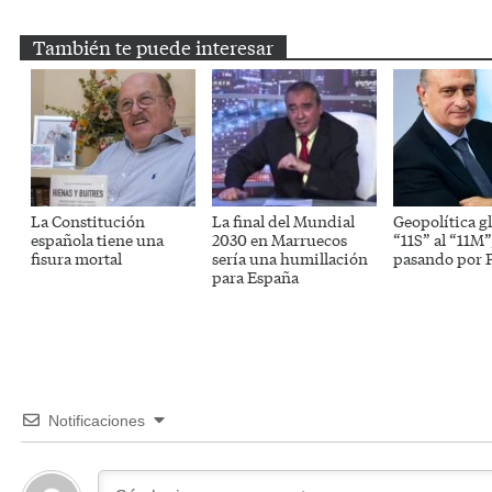
También te puede interesar
La Constitución
La final del Mundial
Geopolítica gl
española tiene una
2030 en Marruecos
“11S” al “11M”
fisura mortal
sería una humillación
pasando por P
para España
Notificaciones