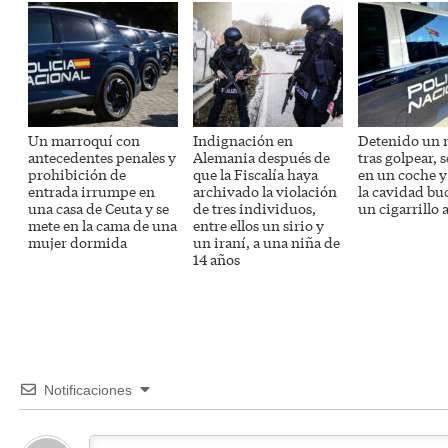
Un marroquí con
Indignación en
Detenido un 
antecedentes penales y
Alemania después de
tras golpear, 
prohibición de
que la Fiscalía haya
en un coche 
entrada irrumpe en
archivado la violación
la cavidad bu
una casa de Ceuta y se
de tres individuos,
un cigarrillo 
mete en la cama de una
entre ellos un sirio y
mujer dormida
un iraní, a una niña de
14 años
Notificaciones