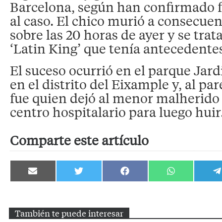
Barcelona, según han confirmado 
al caso. El chico murió a consecuen
sobre las 20 horas de ayer y se tra
‘Latin King’ que tenía antecedente
El suceso ocurrió en el parque Jar
en el distrito del Eixample y, al par
fue quien dejó al menor malherido 
centro hospitalario para luego huir
Comparte este artículo
Compartir
Compartir
Compartir
Compartir
C
en
en
en
en
e
Email
Twitter
Facebook
WhatsApp
T
También te puede interesar