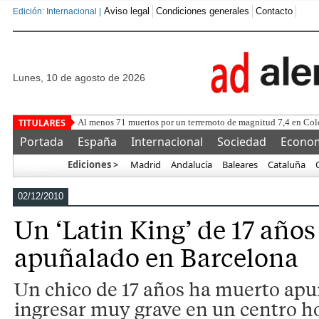
Aviso legal
Condiciones generales
Contacto
Edición: Internacional |
lunes, 10 de agosto de 2026
Al menos 71 muertos por un terremoto de magnitud 7,4 en Co
Portada
España
Internacional
Sociedad
Econo
Ediciones >
Madrid
Andalucía
Baleares
Cataluña
Más…
02/12/2010
Un ‘Latin King’ de 17 año
apuñalado en Barcelona
Un chico de 17 años ha muerto apu
ingresar muy grave en un centro ho