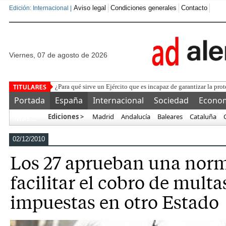
Aviso legal
Condiciones generales
Contacto
Edición: Internacional |
viernes, 07 de agosto de 2026
La Federación y la UEFA pro
Portada
España
Internacional
Sociedad
Econo
Ediciones >
Madrid
Andalucía
Baleares
Cataluña
Más…
02/12/2010
Los 27 aprueban una nor
facilitar el cobro de multa
impuestas en otro Estado