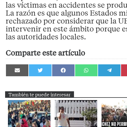
las víctimas en accidentes se prod
La razón es que algunos Estados m
rechazado por considerar que la U
intervenir en este ámbito porque 
las autoridades locales.
Comparte este artículo
Compartir
Compartir
Compartir
Compartir
Compartir
en
en
en
en
en
Email
Twitter
Facebook
WhatsApp
Telegram
También te puede interesar