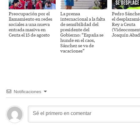
Preocupación por el
La prensa
Pedro Sánche
llamamiento en redes
internacional a la falta
el desplazami
sociales a una nueva
de sensibilidad del
Rey a Ceuta
entrada masiva en
presidente del
(Videocoment
Ceuta el 15 de agosto
Gobierno: “España se
Joaquín Abad
hunde en el caos,
Sánchez se va de
vacaciones”
Notificaciones