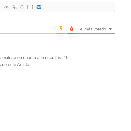
{}
[+]
el más votado
 exitoso en cuanto a la escultura 10
 de este Artista