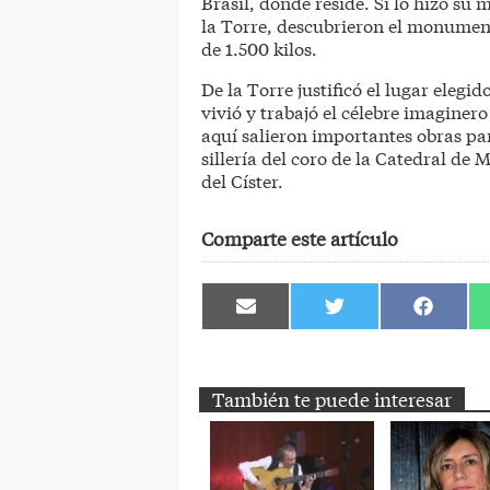
Brasil, donde reside. Sí lo hizo su
la Torre, descubrieron el monumen
de 1.500 kilos.
De la Torre justificó el lugar elegi
vivió y trabajó el célebre imaginero
aquí salieron importantes obras pa
sillería del coro de la Catedral de
del Císter.
Comparte este artículo
Compartir
Compartir
Comparti
en
en
en
Email
Twitter
Facebook
También te puede interesar