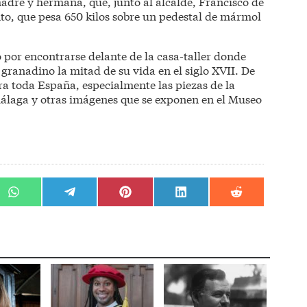
 madre y hermana, que, junto al alcalde, Francisco de
to, que pesa 650 kilos sobre un pedestal de mármol
do por encontrarse delante de la casa-taller donde
 granadino la mitad de su vida en el siglo XVII. De
ra toda España, especialmente las piezas de la
 Málaga y otras imágenes que se exponen en el Museo
r
Compartir
Compartir
Compartir
Compartir
Compartir
en
en
en
en
en
WhatsApp
Telegram
Pinterest
LinkedIn
Reddit