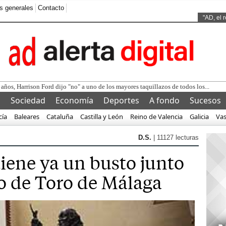
s generales
Contacto
Ads by
"AD, el 
l
Sociedad
Economía
Deportes
A fondo
Sucesos
cía
Baleares
Cataluña
Castilla y León
Reino de Valencia
Galicia
Va
D.S.
| 11127 lecturas
iene ya un busto junto
o de Toro de Málaga