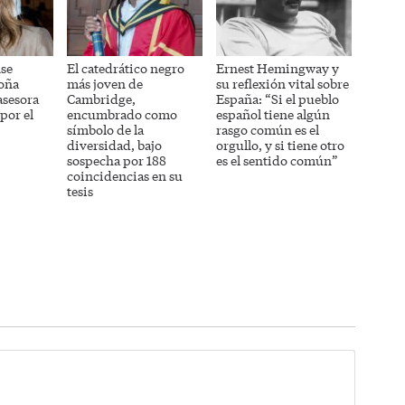
se
El catedrático negro
Ernest Hemingway y
oña
más joven de
su reflexión vital sobre
asesora
Cambridge,
España: “Si el pueblo
por el
encumbrado como
español tiene algún
símbolo de la
rasgo común es el
diversidad, bajo
orgullo, y si tiene otro
sospecha por 188
es el sentido común”
coincidencias en su
tesis