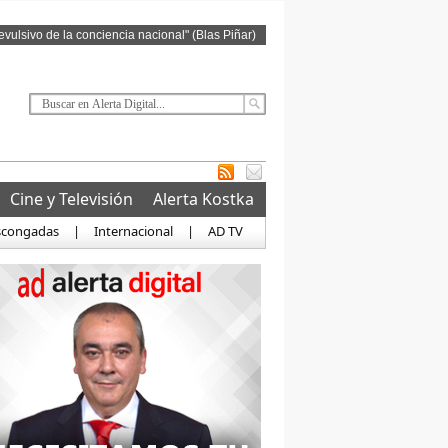
revulsivo de la conciencia nacional" (Blas Piñar)
Cine y Televisión
Alerta Kostka
scongadas
|
Internacional
|
AD TV