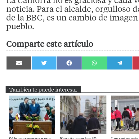
noticia. Para el alcalde, orgulloso d
de la BBC, es un cambio de imagen 
pueblo.
Comparte este artículo
Compartir
Compartir
Compartir
Compartir
Compartir
en
en
en
en
en
Email
Twitter
Facebook
WhatsApp
Telegram
También te puede interesar
Sólo regresaron a sus
España roza los 50
Las redes esta