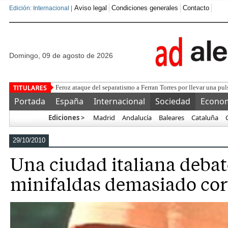
Aviso legal
Condiciones generales
Contacto
Edición: Internacional |
domingo, 09 de agosto de 2026
Ayuso critica al
Portada
España
Internacional
Sociedad
Econo
Ediciones >
Madrid
Andalucía
Baleares
Cataluña
Más…
29/10/2010
Una ciudad italiana debate
minifaldas demasiado cor