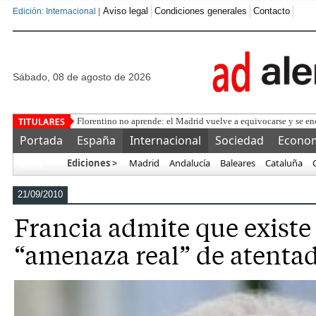
Aviso legal
Condiciones generales
Contacto
Edición: Internacional |
sábado, 08 de agosto de 2026
De la Esprie
Portada
España
Internacional
Sociedad
Econo
Ediciones >
Madrid
Andalucía
Baleares
Cataluña
Más…
21/09/2010
Francia admite que existe
“amenaza real” de atentad