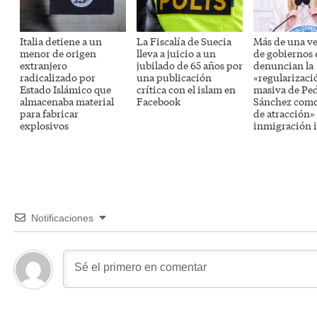
Italia detiene a un
La Fiscalía de Suecia
Más de una v
menor de origen
lleva a juicio a un
de gobiernos
extranjero
jubilado de 65 años por
denuncian la
radicalizado por
una publicación
«regularizaci
Estado Islámico que
crítica con el islam en
masiva de Pe
almacenaba material
Facebook
Sánchez como
para fabricar
de atracción» 
explosivos
inmigración i
Notificaciones