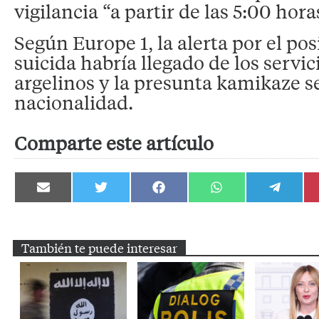
vigilancia “a partir de las 5:00 hora
Según Europe 1, la alerta por el po
suicida habría llegado de los servic
argelinos y la presunta kamikaze s
nacionalidad.
Comparte este artículo
Compartir
Compartir
Compartir
Compartir
Compartir
en
en
en
en
en
Email
Twitter
Facebook
WhatsApp
Telegram
También te puede interesar