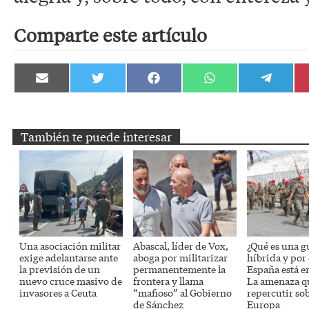
Comparte este artículo
Compartir
Compartir
Compartir
Compartir
Compartir
en
en
en
en
en
Email
Twitter
Facebook
WhatsApp
Telegram
También te puede interesar
Una asociación militar
Abascal, líder de Vox,
¿Qué es una g
exige adelantarse ante
aboga por militarizar
híbrida y por
la previsión de un
permanentemente la
España está e
nuevo cruce masivo de
frontera y llama
La amenaza q
invasores a Ceuta
“mafioso” al Gobierno
repercutir so
de Sánchez
Europa