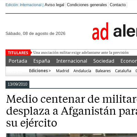
Aviso legal
Condiciones generales
Contacto
Edición: Internacional |
sábado, 08 de agosto de 2026
Una asociación militar exige adelantarse ante la previsión de
Portada
España
Internacional
Sociedad
Econo
Ediciones >
Madrid
Andalucía
Baleares
Cataluña
Más…
13/09/2010
Medio centenar de militar
desplaza a Afganistán para
su ejército