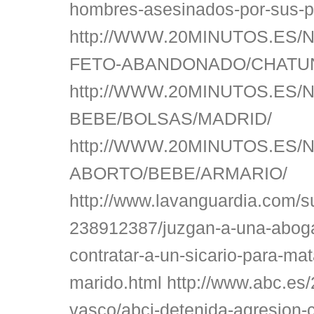
hombres-asesinados-por-sus-p
http://WWW.20MINUTOS.ES/N
FETO-ABANDONADO/CHATUN
http://WWW.20MINUTOS.ES/N
BEBE/BOLSAS/MADRID/
http://WWW.20MINUTOS.ES/N
ABORTO/BEBE/ARMARIO/
http://www.lavanguardia.com/
238912387/juzgan-a-una-abog
contratar-a-un-sicario-para-mat
marido.html http://www.abc.es/
vasco/abci-detenida-agresion-