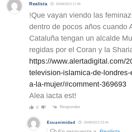
Realista
26/08/2013 17:48
!Que vayan viendo las feminazi
dentro de pocos años cuando 
Cataluña tengan un alcalde Mu
regidas por el Coran y la Sharia
https://www.alertadigital.com/
television-islamica-de-londre
a-la-mujer/#comment-369693
Alea iacta est!
Responder
0
Ecuanimidad
26/08/2013 23:44
En respuesta a
Realista