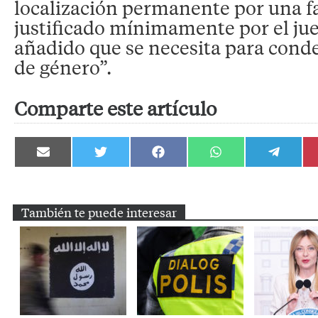
localización permanente por una fa
justificado mínimamente por el jue
añadido que se necesita para conde
de género”.
Comparte este artículo
Compartir
Compartir
Compartir
Compartir
Compartir
en
en
en
en
en
Email
Twitter
Facebook
WhatsApp
Telegram
También te puede interesar