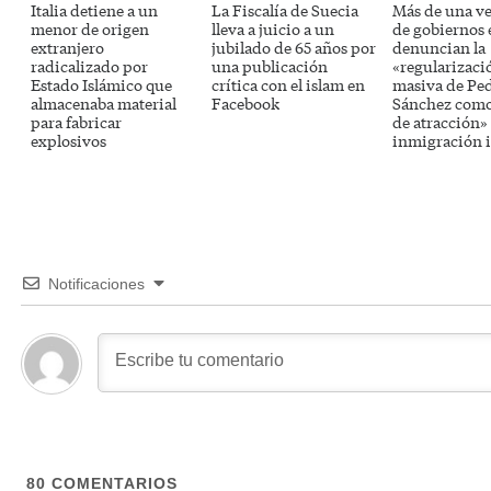
Italia detiene a un
La Fiscalía de Suecia
Más de una v
menor de origen
lleva a juicio a un
de gobiernos
extranjero
jubilado de 65 años por
denuncian la
radicalizado por
una publicación
«regularizaci
Estado Islámico que
crítica con el islam en
masiva de Pe
almacenaba material
Facebook
Sánchez como
para fabricar
de atracción» 
explosivos
inmigración i
Notificaciones
80
COMENTARIOS