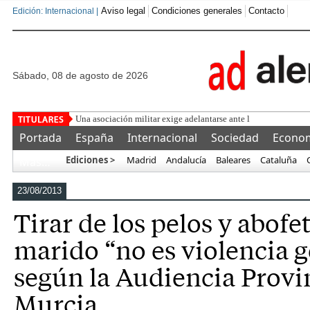
Aviso legal
Condiciones generales
Contacto
Edición: Internacional |
sábado, 08 de agosto de 2026
Una asociación militar exige adelantarse ante la previsión de 
Portada
España
Internacional
Sociedad
Econo
Ediciones >
Madrid
Andalucía
Baleares
Cataluña
Más…
23/08/2013
Tirar de los pelos y abofet
marido “no es violencia g
según la Audiencia Provi
Murcia