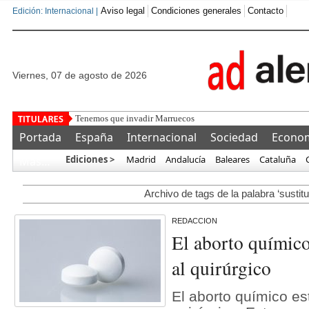
Aviso legal
Condiciones generales
Contacto
Edición: Internacional |
viernes, 07 de agosto de 2026
Tenemos que invadir Marruecos
Portada
España
Internacional
Sociedad
Econo
Ediciones >
Madrid
Andalucía
Baleares
Cataluña
Más…
Archivo de tags de la palabra ‘sustit
REDACCION
El aborto químico
al quirúrgico
El aborto químico es