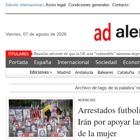
Aviso legal
Condiciones generales
Contacto
Edición: Internacional |
viernes, 07 de agosto de 2026
Bruselas advierte de que la UE será "vulnerable" mientras depen
Portada
España
Internacional
Sociedad
Econo
Ediciones >
Madrid
Andalucía
Baleares
Cataluña
Más…
Archivo de tags de la palabra ‘ra
AGENCIAS
Arrestados futboli
Irán por apoyar la
de la mujer