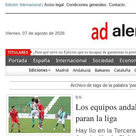
Aviso legal
Condiciones generales
Contacto
Edición: Internacional |
viernes, 07 de agosto de 2026
¿Para qué sirve un Ejército que es incapaz de garantizar la prot
Portada
España
Internacional
Sociedad
Econo
Ediciones >
Madrid
Andalucía
Baleares
Cataluña
Más…
Archivo de tags de la palabra ‘pa
D.S.
Los equipos andal
paran la liga
Hay lío en la Tercer