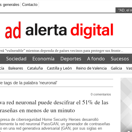
s generales
Contacto
Ads by
"AD, el 
erá "vulnerable" mientras dependa de países vecinos para proteger sus fronte...
l
Sociedad
Economía
Deportes
A fondo
Sucesos
cía
Baleares
Cataluña
Castilla y León
Reino de Valencia
Galicia
Va
e tags de la palabra ‘neuronal’
0 comentarios
a red neuronal puede descifrar el 51% de las
traseñas en menos de un minuto
presa de ciberseguridad Home Security Heroes desarrolló
ntemente la red neuronal PassGAN, un generador de contraseñas
o en una red generativa adversarial (GAN, por sus siglas en