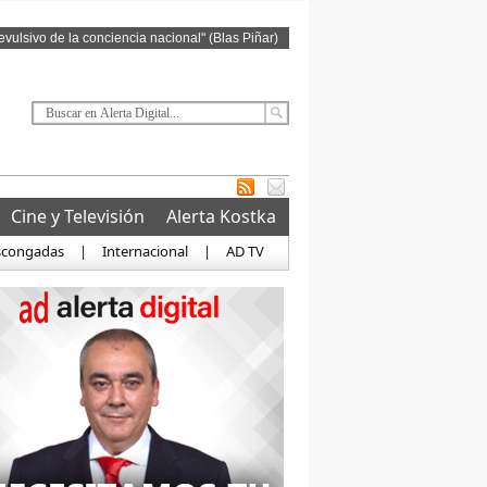
revulsivo de la conciencia nacional" (Blas Piñar)
Cine y Televisión
Alerta Kostka
scongadas
|
Internacional
|
AD TV