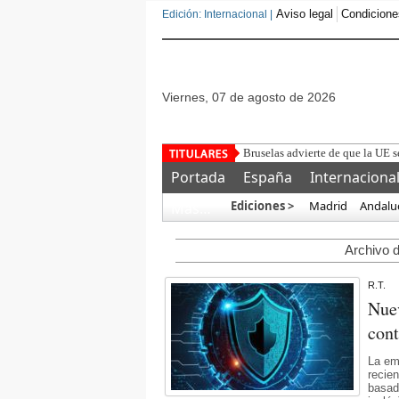
Aviso legal
Condicione
Edición: Internacional |
viernes, 07 de agosto de 2026
Bruselas advierte de que la UE s
Portada
España
Internaciona
Ediciones >
Madrid
Andalu
Más…
Archivo d
R.T.
Nuev
con
La em
recie
basad