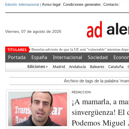
Aviso legal
Condiciones generales
Contacto
Edición: Internacional |
viernes, 07 de agosto de 2026
Bruselas advierte de que la UE será "vulnerable" mientras depen
Portada
España
Internacional
Sociedad
Econo
Ediciones >
Madrid
Andalucía
Baleares
Cataluña
Más…
Archivo de tags de la palabra ‘mam
REDACCION
¡A mamarla, a ma
sinvergüenza! El 
Podemos Miguel 