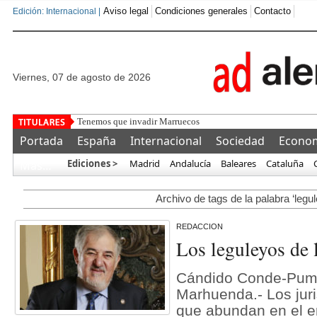
Aviso legal
Condiciones generales
Contacto
Edición: Internacional |
viernes, 07 de agosto de 2026
Tenemos que invadir Marruecos
Portada
España
Internacional
Sociedad
Econo
Ediciones >
Madrid
Andalucía
Baleares
Cataluña
Más…
Archivo de tags de la palabra ‘legu
REDACCION
Los leguleyos de 
Cándido Conde-Pump
Marhuenda.- Los juri
que abundan en el eri