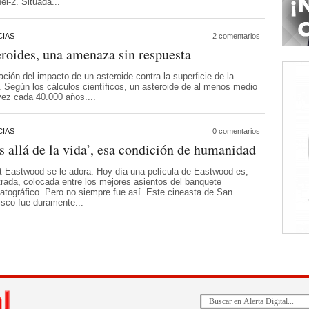
el-2. Situada...
IAS
2 comentarios
roides, una amenaza sin respuesta
ción del impacto de un asteroide contra la superficie de la
. Según los cálculos científicos, un asteroide de al menos medio
 vez cada 40.000 años....
IAS
0 comentarios
 allá de la vida’, esa condición de humanidad
nt Eastwood se le adora. Hoy día una película de Eastwood es,
trada, colocada entre los mejores asientos del banquete
atográfico. Pero no siempre fue así. Este cineasta de San
isco fue duramente...