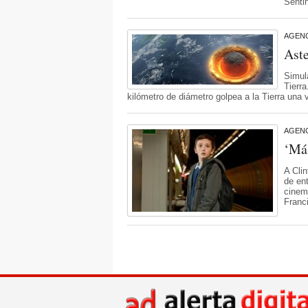
Sentin
AGENC
Aste
Simula
Tierra
kilómetro de diámetro golpea a la Tierra una
AGENC
‘Más
A Cli
de en
cinem
Franc