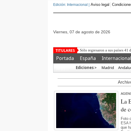
Aviso legal
Condicione
Edición: Internacional |
viernes, 07 de agosto de 2026
Sólo regresaron a sus países 41 
Portada
España
Internaciona
Ediciones >
Madrid
Andalu
Más…
Archivo
AGENC
La E
de 
Foto 
ESA h
que h