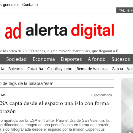
s generales
Contacto
Ads by
"AD, el 
de los cerca de 28.000 menas, la gran mayoría marroquíes, que llegaron a E...
l
Sociedad
Economía
Deportes
A fondo
Sucesos
cía
Baleares
Cataluña
Castilla y León
Reino de Valencia
Galicia
Va
 de tags de la palabra ‘esa’
IAS
0 comentarios
SA capta desde el espacio una isla con forma
corazón
compartida por la ESA en Twitter Para el Día de San Valentín, la
a difundido la imagen de una pequeña isla en forma de corazón,
a sido fotografiada desde el espacio por la misión Copernicus