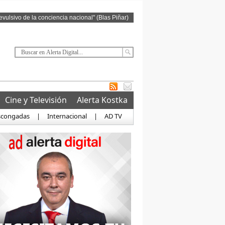
revulsivo de la conciencia nacional" (Blas Piñar)
Cine y Televisión
Alerta Kostka
scongadas
|
Internacional
|
AD TV