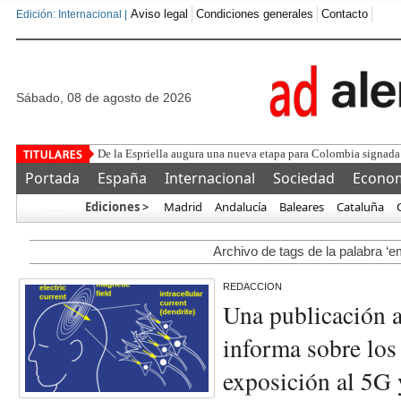
Aviso legal
Condiciones generales
Contacto
Edición: Internacional |
sábado, 08 de agosto de 2026
De la Espriella augura una nueva etapa para Colombia signad
Portada
España
Internacional
Sociedad
Econo
Ediciones >
Madrid
Andalucía
Baleares
Cataluña
Más…
Archivo de tags de la palabra ‘e
REDACCION
Una publicación a
informa sobre los
exposición al 5G