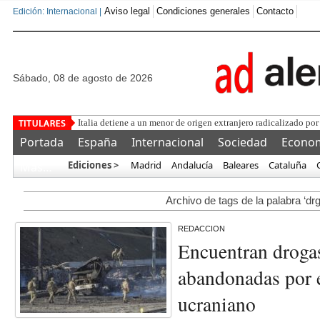
Aviso legal
Condiciones generales
Contacto
Edición: Internacional |
sábado, 08 de agosto de 2026
Italia detiene a un menor de origen extranjero radicalizado por
Portada
España
Internacional
Sociedad
Econo
Ediciones >
Madrid
Andalucía
Baleares
Cataluña
Más…
Archivo de tags de la palabra ‘dr
REDACCION
Encuentran droga
abandonadas por e
ucraniano