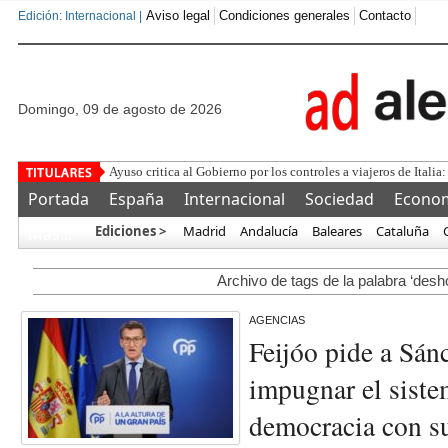
Aviso legal
Condiciones generales
Contacto
Edición: Internacional |
domingo, 09 de agosto de 2026
Ayuso critica al Gobierno por los controles a viajeros de Italia:
Portada
España
Internacional
Sociedad
Econo
Ediciones >
Madrid
Andalucía
Baleares
Cataluña
Más…
Archivo de tags de la palabra ‘desh
AGENCIAS
Feijóo pide a Sán
impugnar el siste
democracia con su