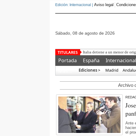
Aviso legal
Condicione
Edición: Internacional |
sábado, 08 de agosto de 2026
Italia detiene a un menor de ori
Portada
España
Internaciona
Ediciones >
Madrid
Andalu
Más…
Archivo d
REDA
Jose
panf
Ante 
hacien
el pr