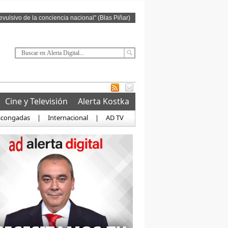
revulsivo de la conciencia nacional" (Blas Piñar)
Cine y Televisión
Alerta Kostka
scongadas
|
Internacional
|
AD TV