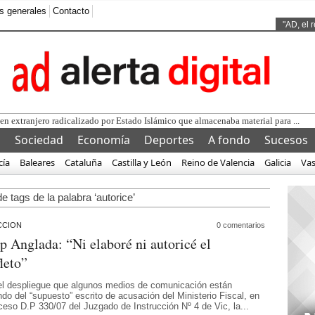
s generales
Contacto
Ads by
"AD, el 
gen extranjero radicalizado por Estado Islámico que almacenaba material para ...
l
Sociedad
Economía
Deportes
A fondo
Sucesos
cía
Baleares
Cataluña
Castilla y León
Reino de Valencia
Galicia
Va
e tags de la palabra ‘autorice’
CCION
0 comentarios
p Anglada: “Ni elaboré ni autoricé el
leto”
el despliegue que algunos medios de comunicación están
do del “supuesto” escrito de acusación del Ministerio Fiscal, en
oceso D.P 330/07 del Juzgado de Instrucción Nº 4 de Vic, la...