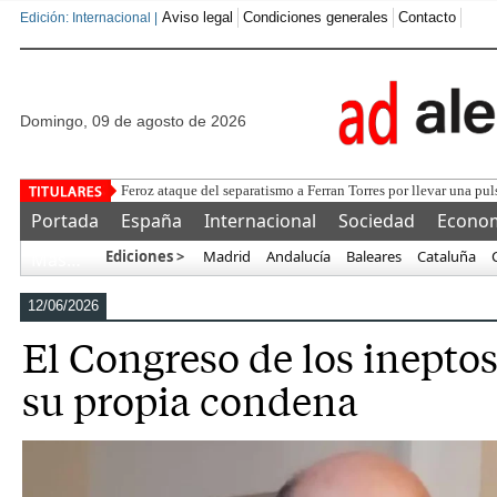
Aviso legal
Condiciones generales
Contacto
Edición: Internacional |
domingo, 09 de agosto de 2026
Ayuso critica al Go
Portada
España
Internacional
Sociedad
Econo
Ediciones >
Madrid
Andalucía
Baleares
Cataluña
Más…
12/06/2026
El Congreso de los inepto
su propia condena