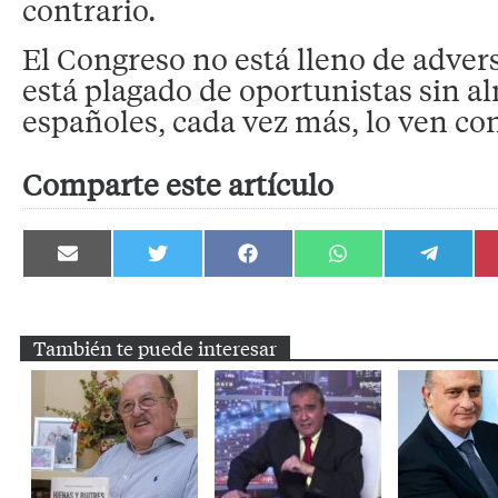
contrario.
El Congreso no está lleno de advers
está plagado de oportunistas sin al
españoles, cada vez más, lo ven con
Comparte este artículo
Compartir
Compartir
Compartir
Compartir
Compartir
en
en
en
en
en
Email
Twitter
Facebook
WhatsApp
Telegram
También te puede interesar