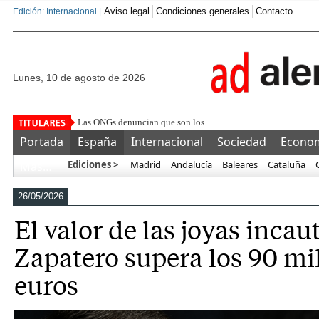
Aviso legal
Condiciones generales
Contacto
Edición: Internacional |
lunes, 10 de agosto de 2026
Las ONGs denuncian que son los padres los que animan a los 
Portada
España
Internacional
Sociedad
Econo
Ediciones >
Madrid
Andalucía
Baleares
Cataluña
Más…
26/05/2026
El valor de las joyas incau
Zapatero supera los 90 mi
euros