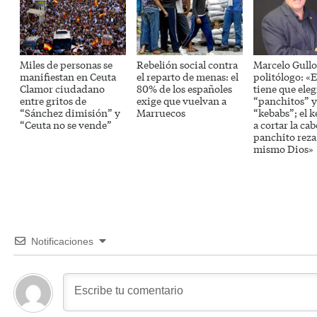
Miles de personas se
Rebelión social contra
Marcelo Gullo
manifiestan en Ceuta
el reparto de menas: el
politólogo: «
Clamor ciudadano
80% de los españoles
tiene que eleg
entre gritos de
exige que vuelvan a
“panchitos” y
“Sánchez dimisión” y
Marruecos
“kebabs”; el k
“Ceuta no se vende”
a cortar la cab
panchito reza
mismo Dios»
Notificaciones