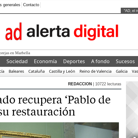
s generales
Contacto
Ads by
"AD, el 
l
Sociedad
Economía
Deportes
A fondo
Sucesos
cía
Baleares
Cataluña
Castilla y León
Reino de Valencia
Galicia
Va
REDACCION
| 10722 lecturas
ado recupera ‘Pablo de
 su restauración