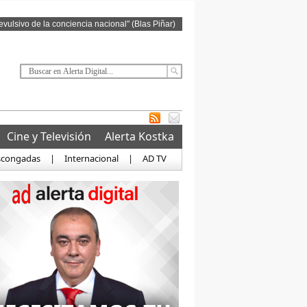
revulsivo de la conciencia nacional" (Blas Piñar)
Cine y Televisión
Alerta Kostka
scongadas
|
Internacional
|
AD TV