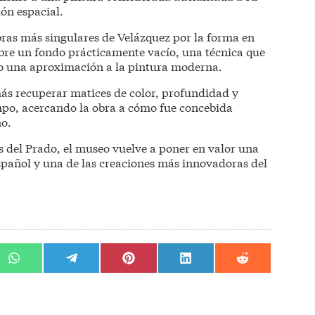
ón espacial.
bras más singulares de Velázquez por la forma en
obre un fondo prácticamente vacío, una técnica que
o una aproximación a la pintura moderna.
ás recuperar matices de color, profundidad y
empo, acercando la obra a cómo fue concebida
no.
as del Prado, el museo vuelve a poner en valor una
 español y una de las creaciones más innovadoras del
r
Compartir
Compartir
Compartir
Compartir
Compartir
en
en
en
en
en
WhatsApp
Telegram
Pinterest
LinkedIn
Reddit