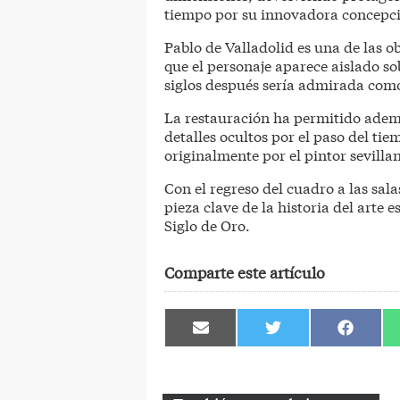
tiempo por su innovadora concepci
Pablo de Valladolid es una de las o
que el personaje aparece aislado s
siglos después sería admirada com
La restauración ha permitido adem
detalles ocultos por el paso del ti
originalmente por el pintor sevilla
Con el regreso del cuadro a las sal
pieza clave de la historia del arte
Siglo de Oro.
Comparte este artículo
Compartir
Compartir
Comparti
en
en
en
Email
Twitter
Facebook