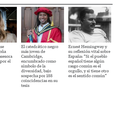
se
El catedrático negro
Ernest Hemingway y
oña
más joven de
su reflexión vital sobre
asesora
Cambridge,
España: “Si el pueblo
por el
encumbrado como
español tiene algún
símbolo de la
rasgo común es el
diversidad, bajo
orgullo, y si tiene otro
sospecha por 188
es el sentido común”
coincidencias en su
tesis