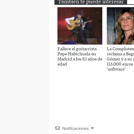
También te puede interesar
Fallece el guitarrista
La Compluten
Pepe Habichuela en
reclama a Beg
Madrid a los 82 años de
Gómez y a su 
edad
113.000 euros 
‘software’
Notificaciones