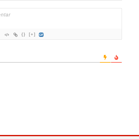
{}
[+]