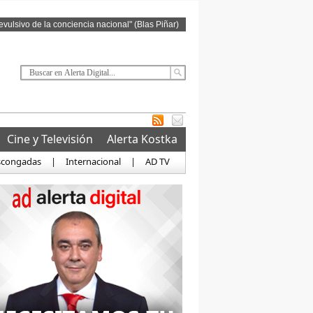
revulsivo de la conciencia nacional" (Blas Piñar)
Cine y Televisión
Alerta Kostka
scongadas
|
Internacional
|
AD TV