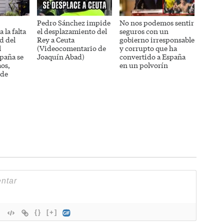
Pedro Sánchez impide
No nos podemos sentir
 la falta
el desplazamiento del
seguros con un
d del
Rey a Ceuta
gobierno irresponsable
l
(Videocomentario de
y corrupto que ha
paña se
Joaquín Abad)
convertido a España
aos,
en un polvorín
 de
{}
[+]