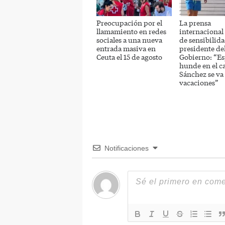
Preocupación por el
La prensa
llamamiento en redes
internacional a
sociales a una nueva
de sensibilida
entrada masiva en
presidente de
Ceuta el 15 de agosto
Gobierno: “Es
hunde en el c
Sánchez se va
vacaciones”
Notificaciones