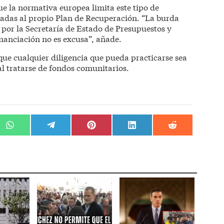
e la normativa europea limita este tipo de
ladas al propio Plan de Recuperación. “La burda
por la Secretaría de Estado de Presupuestos y
financiación no es excusa”, añade.
que cualquier diligencia que pueda practicarse sea
l tratarse de fondos comunitarios.
r
Compartir
Compartir
Compartir
Compartir
Compartir
en
en
en
en
en
WhatsApp
Telegram
Pinterest
LinkedIn
Reddit