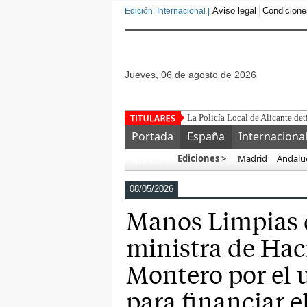
Aviso legal
Condicione
Edición: Internacional |
jueves, 06 de agosto de 2026
La Policía Local de Alicante det
Portada
España
Internaciona
Ediciones >
Madrid
Andalu
Más…
08/05/2026
Manos Limpias d
ministra de Hac
Montero por el 
para financiar e