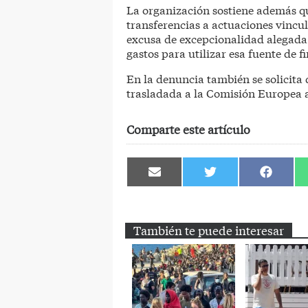
La organización sostiene además qu
transferencias a actuaciones vincu
excusa de excepcionalidad alegada 
gastos para utilizar esa fuente de 
En la denuncia también se solicita 
trasladada a la Comisión Europea a
Comparte este artículo
Compartir
Compartir
Comparti
en
en
en
Email
Twitter
Facebook
También te puede interesar