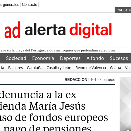
s generales
Contacto
Ads by
"AD, el 
iene en la playa del Postiguet a dos marroquíes que pretendían agredir mar ...
l
Sociedad
Economía
Deportes
A fondo
Sucesos
cía
Baleares
Cataluña
Castilla y León
Reino de Valencia
Galicia
Va
REDACCION
| 10120 lecturas
enuncia a la ex
ienda María Jesús
uso de fondos europeos
l pago de pensiones