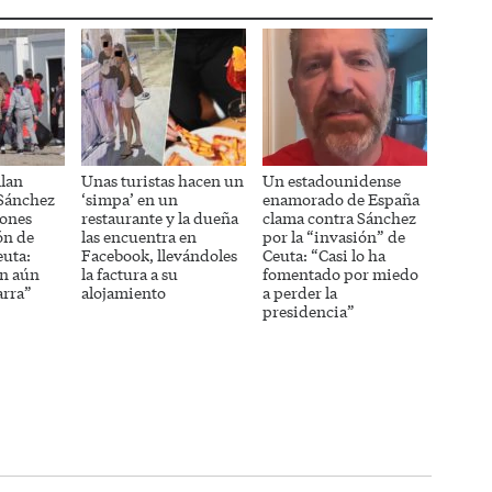
llan
Unas turistas hacen un
Un estadounidense
 Sánchez
‘simpa’ en un
enamorado de España
lones
restaurante y la dueña
clama contra Sánchez
ón de
las encuentra en
por la “invasión” de
uta:
Facebook, llevándoles
Ceuta: “Casi lo ha
án aún
la factura a su
fomentado por miedo
arra”
alojamiento
a perder la
presidencia”