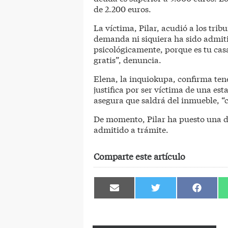
de 2.200 euros.
La víctima, Pilar, acudió a los trib
demanda ni siquiera ha sido admitid
psicológicamente, porque es tu cas
gratis”, denuncia.
Elena, la inquiokupa, confirma ten
justifica por ser víctima de una est
asegura que saldrá del inmueble, “
De momento, Pilar ha puesto una de
admitido a trámite.
Comparte este artículo
Compartir
Compartir
Comparti
en
en
en
Email
Twitter
Facebook