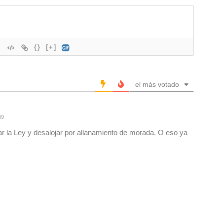
{}
[+]
el más votado
39
car la Ley y desalojar por allanamiento de morada. O eso ya