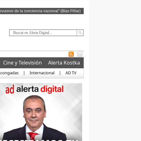
revulsivo de la conciencia nacional" (Blas Piñar)
Cine y Televisión
Alerta Kostka
scongadas
|
Internacional
|
AD TV