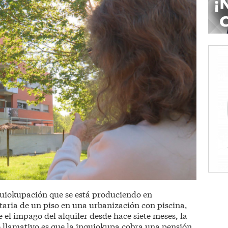
uiokupación que se está produciendo en
taria de un piso en una urbanización con piscina,
re el impago del alquiler desde hace siete meses, la
o llamativo es que la inquiokupa cobra una pensión