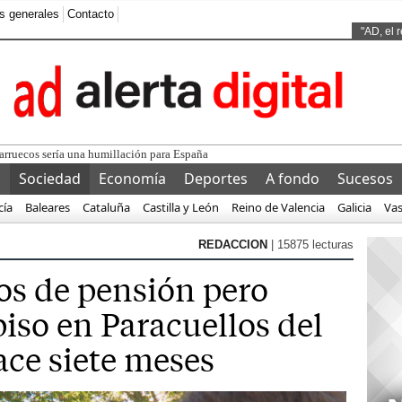
s generales
Contacto
Ads by
"AD, el 
l
Sociedad
Economía
Deportes
A fondo
Sucesos
cía
Baleares
Cataluña
Castilla y León
Reino de Valencia
Galicia
Va
REDACCION
| 15875 lecturas
os de pensión pero
iso en Paracuellos del
ce siete meses