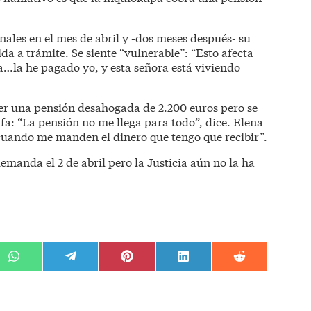
unales en el mes de abril y -dos meses después- su
a a trámite. Se siente “vulnerable”: “Esto afecta
a…la he pagado yo, y esta señora está viviendo
er una pensión desahogada de 2.200 euros pero se
afa: “La pensión no me llega para todo”, dice. Elena
cuando me manden el dinero que tengo que recibir”.
manda el 2 de abril pero la Justicia aún no la ha
r
Compartir
Compartir
Compartir
Compartir
Compartir
en
en
en
en
en
WhatsApp
Telegram
Pinterest
LinkedIn
Reddit