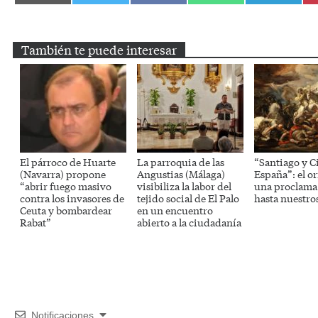
en
en
en
en
en
Email
Twitter
Facebook
WhatsApp
Telegram
También te puede interesar
El párroco de Huarte
La parroquia de las
“Santiago y Ci
(Navarra) propone
Angustias (Málaga)
España”: el o
“abrir fuego masivo
visibiliza la labor del
una proclama 
contra los invasores de
tejido social de El Palo
hasta nuestro
Ceuta y bombardear
en un encuentro
Rabat”
abierto a la ciudadanía
Notificaciones