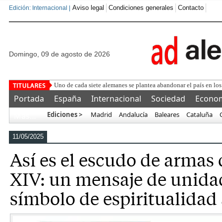
Aviso legal
Condiciones generales
Contacto
Edición: Internacional |
domingo, 09 de agosto de 2026
L
Portada
España
Internacional
Sociedad
Econo
Ediciones >
Madrid
Andalucía
Baleares
Cataluña
Más…
11/05/2025
Así es el escudo de armas
XIV: un mensaje de unida
símbolo de espiritualidad