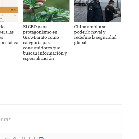
do
El CBD gana
China amplía su
era las
protagonismo en
poderío naval y
as
GrowBarato como
redefine la seguridad
specializa
categoría para
global
consumidores que
buscan información y
especialización
{}
[+]