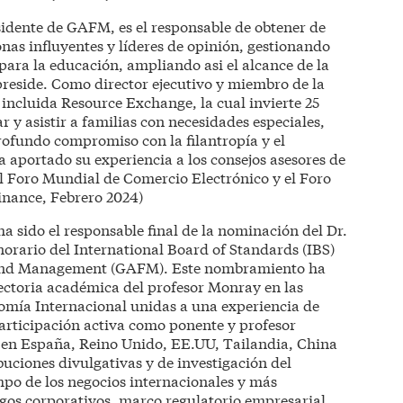
idente de GAFM, es el responsable de obtener de
as influyentes y líderes de opinión, gestionando
 para la educación, ampliando asi el alcance de la
reside. Como director ejecutivo y miembro de la
 incluida Resource Exchange, la cual invierte 25
r y asistir a familias con necesidades especiales,
fundo compromiso con la filantropía y el
 aportado su experiencia a los consejos asesores de
l Foro Mundial de Comercio Electrónico y el Foro
inance, Febrero 2024)
a sido el responsable final de la nominación del Dr.
ario del International Board of Standards (IBS)
 and Management (GAFM). Este nombramiento ha
ectoria académica del profesor Monray en las
mía Internacional unidas a una experiencia de
participación activa como ponente y profesor
as en España, Reino Unido, EE.UU, Tailandia, China
buciones divulgativas y de investigación del
po de los negocios internacionales y más
sgos corporativos, marco regulatorio empresarial