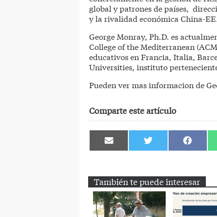
global y patrones de países, direc
y la rivalidad económica China-E
George Monray, Ph.D. es actualme
College of the Mediterranean (ACM
educativos en Francia, Italia, Barc
Universities, instituto perteneciente
Pueden ver mas informacion de Ge
Comparte este artículo
Compartir
Compartir
Comparti
en
en
en
Email
Twitter
Facebook
También te puede interesar