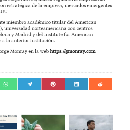
ción estratégica de la empresa, mercados emergentes
E.UU
nte miembro académico titular del American
), universidad norteamericana con centros
elona y Madrid y del Institute for American
 a la anterior institución.
orge Monray en la web
https://gmonray.com
r
Compartir
Compartir
Compartir
Compartir
Compartir
en
en
en
en
en
WhatsApp
Telegram
Pinterest
LinkedIn
Reddit