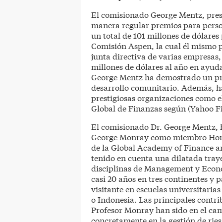
El comisionado George Mentz, pres
manera regular premios para person
un total de 101 millones de dólares
Comisión Aspen, la cual él mismo p
junta directiva de varias empresas,
millones de dólares al año en ayuda
George Mentz ha demostrado un pro
desarrollo comunitario. Además, ha
prestigiosas organizaciones como e
Global de Finanzas según (Yahoo F
El comisionado Dr. George Mentz, h
George Monray como miembro Honor
de la Global Academy of Finance
tenido en cuenta una dilatada tray
disciplinas de Management y Econo
casi 20 años en tres continentes y 
visitante en escuelas universitari
o Indonesia. Las principales contri
Profesor Monray han sido en el cam
concretamente en la gestión de rie