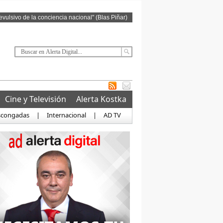
revulsivo de la conciencia nacional" (Blas Piñar)
Cine y Televisión
Alerta Kostka
scongadas
|
Internacional
|
AD TV