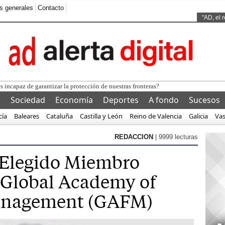
s generales
Contacto
Ads by
"AD, el 
l
Sociedad
Economía
Deportes
A fondo
Sucesos
cía
Baleares
Cataluña
Castilla y León
Reino de Valencia
Galicia
Va
REDACCION
| 9999 lecturas
Elegido Miembro
 Global Academy of
anagement (GAFM)