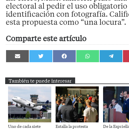
electoral al pedir el uso obligatori
identificación con fotografía. Calif
esta propuesta como “una locura”.
Comparte este artículo
Compartir
Compartir
Compartir
Compartir
Compartir
en
en
en
en
en
Email
Twitter
Facebook
WhatsApp
Telegram
También te puede interesar
Uno de cada siete
Estalla la protesta
De la Espriell