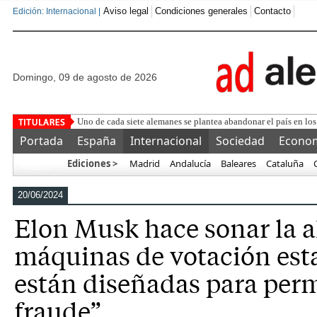
Aviso legal
Condiciones generales
Contacto
Edición: Internacional |
domingo, 09 de agosto de 2026
La
Portada
España
Internacional
Sociedad
Econo
Ediciones >
Madrid
Andalucía
Baleares
Cataluña
Más…
20/06/2024
Elon Musk hace sonar la a
máquinas de votación es
están diseñadas para permi
fraude”