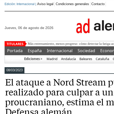
Aviso legal
Condiciones generales
Contacto
Edición: Internacional |
jueves, 06 de agosto de 2026
Cómo ahorrar
Portada
España
Internacional
Sociedad
Econo
Ediciones >
Madrid
Andalucía
Baleares
Cataluña
Más…
08/03/2023
El ataque a Nord Stream p
realizado para culpar a u
proucraniano, estima el m
Defensa alemán