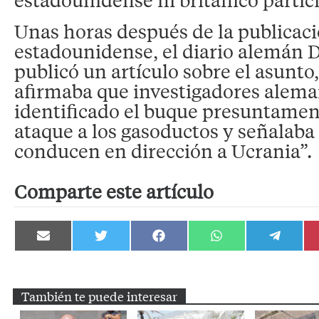
Unas horas después de la publicac
estadounidense, el diario alemán 
publicó un artículo sobre el asunto,
afirmaba que investigadores alem
identificado el buque presuntamen
ataque a los gasoductos y señalaba 
conducen en dirección a Ucrania”.
Comparte este artículo
Compartir
Compartir
Compartir
Compartir
Compartir
en
en
en
en
en
Email
Twitter
Facebook
WhatsApp
Telegram
También te puede interesar