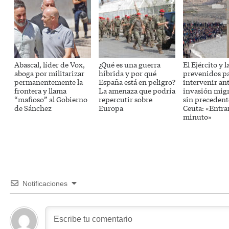
Abascal, líder de Vox,
¿Qué es una guerra
El Ejército y 
aboga por militarizar
híbrida y por qué
prevenidos p
permanentemente la
España está en peligro?
intervenir ant
frontera y llama
La amenaza que podría
invasión migr
“mafioso” al Gobierno
repercutir sobre
sin precedent
de Sánchez
Europa
Ceuta: «Entra
minuto»
Notificaciones