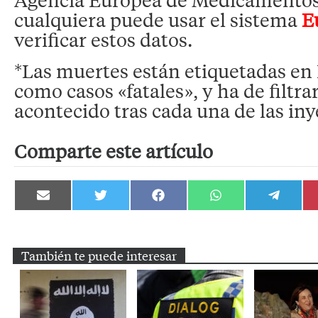
cualquiera puede usar el sistema
E
verificar estos datos.
*Las muertes están etiquetadas en
como casos «fatales», y ha de filtr
acontecido tras cada una de las iny
Comparte este artículo
Compartir
Compartir
Compartir
Compartir
Compartir
en
en
en
en
en
Email
Twitter
Facebook
WhatsApp
Telegram
También te puede interesar