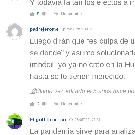
Y todavia faltan los efectos a 
Responder
5
padrejerome
24/06/2021 14:21
Luego dirán que “es culpa de u
se donde” y asunto solucionado
imbécil. yo ya no creo en la H
hasta se lo tienen merecido.
Última vez editado el 5 años hace p
Responder
2
El grillito cri-cri
23/06/2021 21:28
La pandemia sirve para analiz