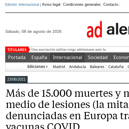
Aviso legal
Condiciones generales
Contacto
Edición: Internacional |
sábado, 08 de agosto de 2026
Una asociación militar exige adelantarse ante la previsión de
Portada
España
Internacional
Sociedad
Econo
Ediciones >
Madrid
Andalucía
Baleares
Cataluña
Más…
23/06/2021
Más de 15.000 muertes y m
medio de lesiones (la mita
denunciadas en Europa tra
vacunas COVID