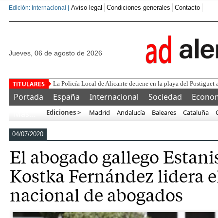
Aviso legal
Condiciones generales
Contacto
Edición: Internacional |
jueves, 06 de agosto de 2026
Este corrupto traicio
Portada
España
Internacional
Sociedad
Econo
Ediciones >
Madrid
Andalucía
Baleares
Cataluña
Más…
04/07/2020
El abogado gallego Estani
Kostka Fernández lidera e
nacional de abogados