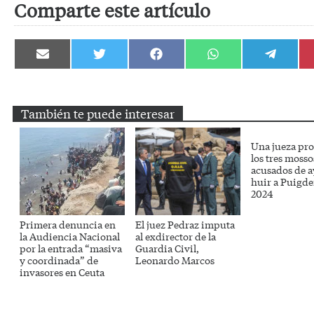
Comparte este artículo
Compartir
Compartir
Compartir
Compartir
Compartir
en
en
en
en
en
Email
Twitter
Facebook
WhatsApp
Telegram
También te puede interesar
Una jueza pro
los tres mosso
acusados de a
huir a Puigd
2024
Primera denuncia en
El juez Pedraz imputa
la Audiencia Nacional
al exdirector de la
por la entrada “masiva
Guardia Civil,
y coordinada” de
Leonardo Marcos
invasores en Ceuta