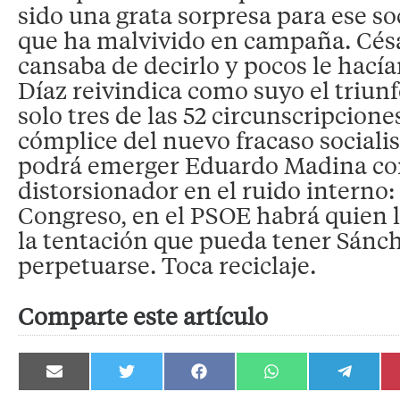
sido una grata sorpresa para ese s
que ha malvivido en campaña. Cés
cansaba de decirlo y pocos le hací
Díaz reivindica como suyo el triun
solo tres de las 52 circunscripcione
cómplice del nuevo fracaso sociali
podrá emerger Eduardo Madina co
distorsionador en el ruido interno:
Congreso, en el PSOE habrá quien l
la tentación que pueda tener Sánc
perpetuarse. Toca reciclaje.
Comparte este artículo
Compartir
Compartir
Compartir
Compartir
Compartir
en
en
en
en
en