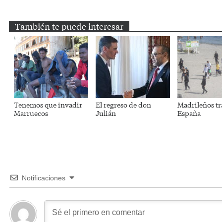
Email
Twitter
Facebook
WhatsApp
Telegram
También te puede interesar
Tenemos que invadir
El regreso de don
Madrileños tr
Marruecos
Julián
España
Notificaciones