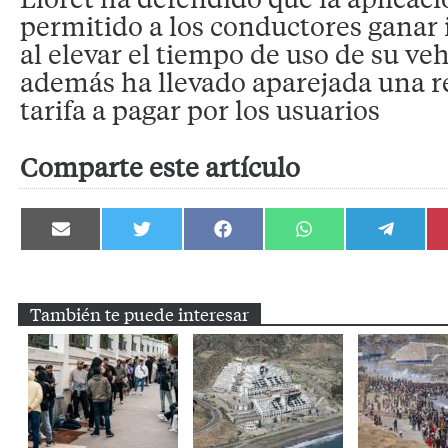
permitido a los conductores ganar 
al elevar el tiempo de uso de su veh
además ha llevado aparejada una r
tarifa a pagar por los usuarios
Comparte este artículo
Compartir
Compartir
Compartir
Compartir
Compartir
en
en
en
en
en
Email
Twitter
Facebook
WhatsApp
Telegram
También te puede interesar