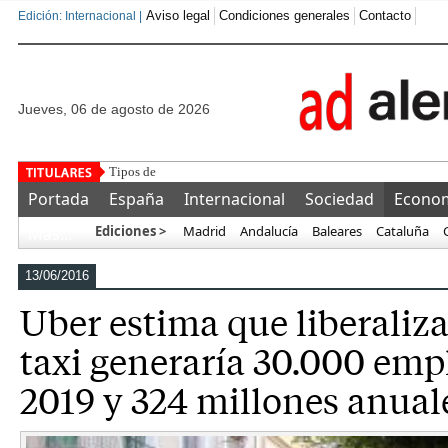
Aviso legal
Condiciones generales
Contacto
Edición: Internacional |
jueves, 06 de agosto de 2026
Tipos de VPS: cómo elegir el servidor virtual a
Portada
España
Internacional
Sociedad
Econo
Ediciones >
Madrid
Andalucía
Baleares
Cataluña
Más…
13/06/2016
Uber estima que liberalizar
taxi generaría 30.000 emp
2019 y 324 millones anual