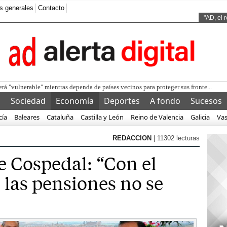
s generales
Contacto
Ads by
"AD, el 
l
Sociedad
Economía
Deportes
A fondo
Sucesos
cía
Baleares
Cataluña
Castilla y León
Reino de Valencia
Galicia
Va
REDACCION
| 11302 lecturas
e Cospedal: “Con el
 las pensiones no se