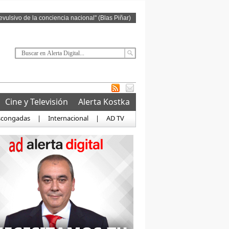
revulsivo de la conciencia nacional" (Blas Piñar)
Cine y Televisión
Alerta Kostka
scongadas
|
Internacional
|
AD TV