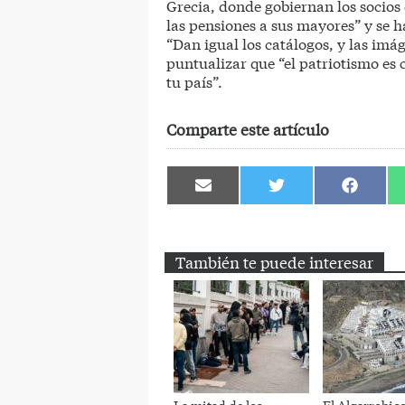
Grecia, donde gobiernan los socios 
las pensiones a sus mayores” y se h
“Dan igual los catálogos, y las im
puntualizar que “el patriotismo es 
tu país”.
Comparte este artículo
Compartir
Compartir
Comparti
en
en
en
Email
Twitter
Facebook
También te puede interesar