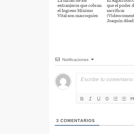
La mitad de los
El Algarrobico
extranjeros que cobran
que el poder 
el Ingreso Mínimo
sacrificar
Vital son marroquíes
(Videocoment
Joaquín Abad
Notificaciones
3
COMENTARIOS