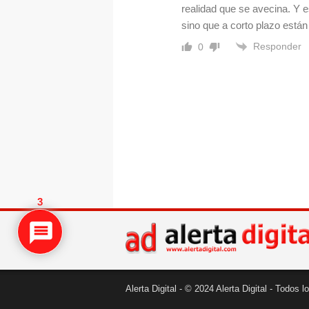
realidad que se avecina. Y e
sino que a corto plazo está
Responder
0
3
Alerta Digital - © 2024 Alerta Digital - Todos