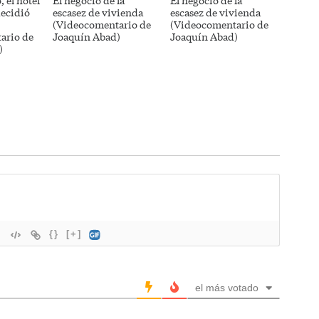
, el hotel
El negocio de la
El negocio de la
decidió
escasez de vivienda
escasez de vivienda
(Videocomentario de
(Videocomentario de
ario de
Joaquín Abad)
Joaquín Abad)
)
{}
[+]
el más votado