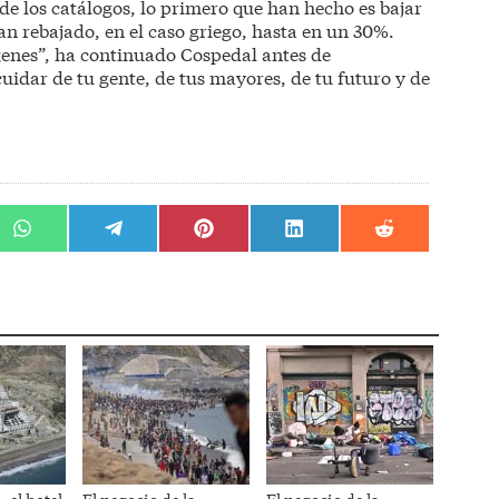
de los catálogos, lo primero que han hecho es bajar
an rebajado, en el caso griego, hasta en un 30%.
ágenes”, ha continuado Cospedal antes de
cuidar de tu gente, de tus mayores, de tu futuro y de
r
Compartir
Compartir
Compartir
Compartir
Compartir
en
en
en
en
en
WhatsApp
Telegram
Pinterest
LinkedIn
Reddit