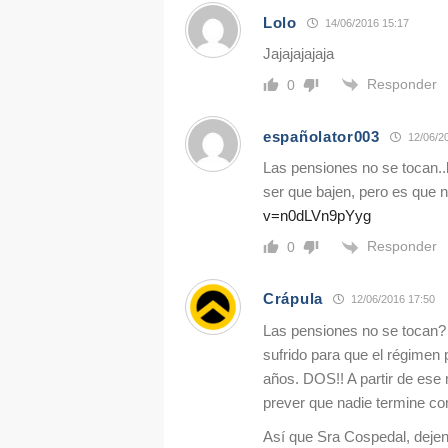
Lolo
14/06/2016 15:17
Jajajajajaja
Responder
0
españolator003
12/06/2
Las pensiones no se tocan..
ser que bajen, pero es que n
v=n0dLVn9pYyg
Responder
0
Crápula
12/06/2016 17:50
Las pensiones no se tocan? 
sufrido para que el régimen 
años. DOS!! A partir de es
prever que nadie termine con
Así que Sra Cospedal, dejen