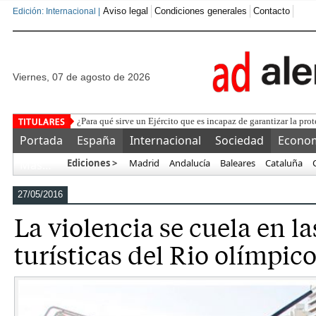
Aviso legal
Condiciones generales
Contacto
Edición: Internacional |
viernes, 07 de agosto de 2026
La Federación y la UE
Portada
España
Internacional
Sociedad
Econo
Ediciones >
Madrid
Andalucía
Baleares
Cataluña
Más…
27/05/2016
La violencia se cuela en la
turísticas del Rio olímpic