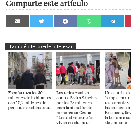
Comparte este artículo
Compartir
Compartir
Compartir
Compartir
Compartir
en
en
en
en
en
Email
Twitter
Facebook
WhatsApp
Telegram
También te puede interesar
España roza los 50
Las redes estallan
Unas turistas
millones de habitantes
contra Pedro Sánchez
‘simpa’ en un
con 10,2 millones de
por los 25 millones
restaurante y
personas nacidas fuera
para la atención de
las encuentra
menores en Ceuta:
Facebook, lle
“Los del volcán aún
la factura a su
viven en chatarra”
alojamiento