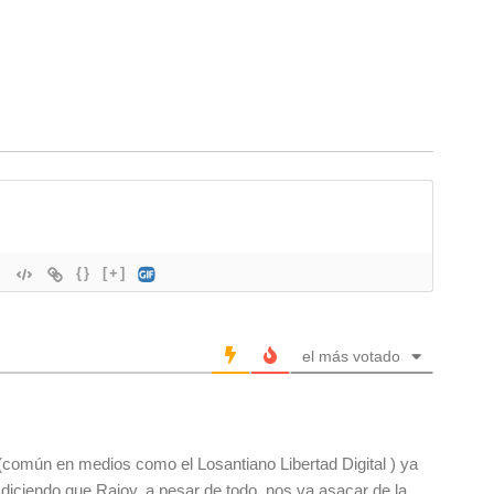
{}
[+]
el más votado
o(común en medios como el Losantiano Libertad Digital ) ya
diciendo que Rajoy, a pesar de todo, nos va asacar de la