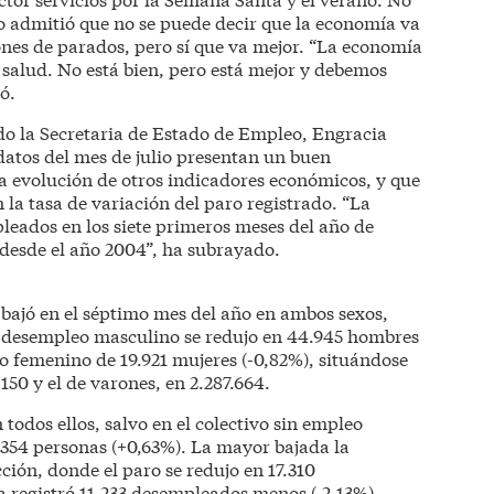
no admitió que no se puede decir que la economía va
nes de parados, pero sí que va mejor. “La economía
salud. No está bien, pero está mejor y debemos
ó.
do la Secretaria de Estado de Empleo, Engracia
datos del mes de julio presentan un buen
a evolución de otros indicadores económicos, y que
 la tasa de variación del paro registrado. “La
eados en los siete primeros meses del año de
 desde el año 2004”, ha subrayado.
 bajó en el séptimo mes del año en ambos sexos,
l desempleo masculino se redujo en 44.945 hombres
aro femenino de 19.921 mujeres (-0,82%), situándose
.150 y el de varones, en 2.287.664.
n todos ellos, salvo en el colectivo sin empleo
.354 personas (+0,63%). La mayor bajada la
ción, donde el paro se redujo en 17.310
a registró 11.233 desempleados menos (-2,13%),