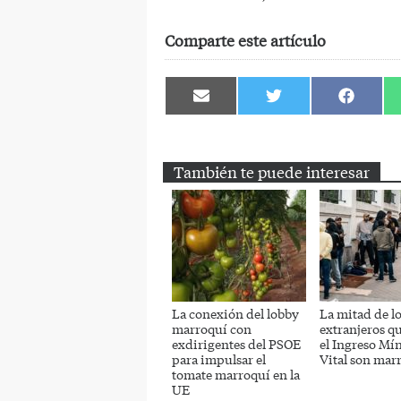
Comparte este artículo
Compartir
Compartir
Comparti
en
en
en
Email
Twitter
Facebook
También te puede interesar
La conexión del lobby
La mitad de l
marroquí con
extranjeros q
exdirigentes del PSOE
el Ingreso Mí
para impulsar el
Vital son mar
tomate marroquí en la
UE