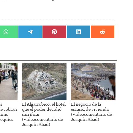
r
Compartir
Compartir
Compartir
Compartir
Compartir
en
en
en
en
en
WhatsApp
Telegram
Pinterest
LinkedIn
Reddit
os
El Algarrobico, el hotel
El negocio de la
ue cobran
que el poder decidió
escasez de vivienda
nimo
sacrificar
(Videocomentario de
roquíes
(Videocomentario de
Joaquín Abad)
Joaquín Abad)