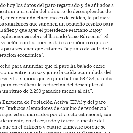
o hoy los datos del paro registrado y de afiliados a
 muestran una caída del número de desempleados de
14, encadenando cinco meses de caídas, la primera
nos guarismos que suponen un pequeño respiro para
 Báñez y que ayer el presidente Mariano Rajoy
explicaciones sobre el llamado ‘caso Bárcenas’. El
ervención con los buenos datos económicos que se
s para sostener que estamos “a punto de salir de la
peración económica”.
echó para anunciar que el paro ha bajado entre
. Como entre marzo y junio la caída acumulada del
esa cifra supone que en julio habría 63.458 parados
a para escenificar la reducción del desempleo al
a un ritmo de 2.250 parados menos al día”.
ma Encuesta de Población Activa (EPA) y del paro
cen “indicios alentadores de cambio de tendencia”
unque están marcados por el efecto estacional, son
óricamente, en el segundo y tercer trimestre del
s que en el primero y cuarto trimestre porque se
ctor servicios por la Semana Santa y el verano. No