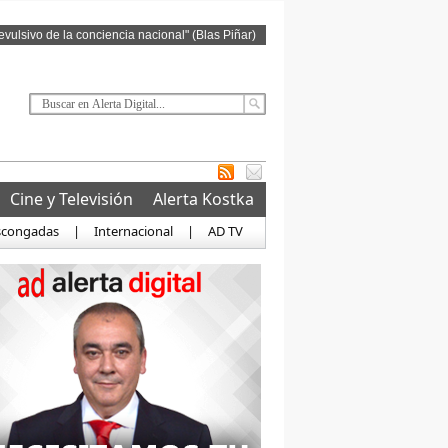
revulsivo de la conciencia nacional" (Blas Piñar)
Cine y Televisión
Alerta Kostka
scongadas
|
Internacional
|
AD TV