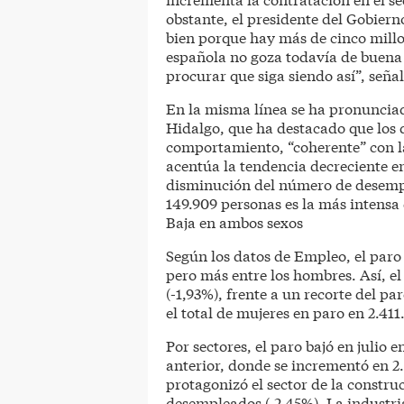
obstante, el presidente del Gobier
bien porque hay más de cinco millo
española no goza todavía de buena 
procurar que siga siendo así”, señal
En la misma línea se ha pronuncia
Hidalgo, que ha destacado que los 
comportamiento, “coherente” con l
acentúa la tendencia decreciente en
disminución del número de desempl
149.909 personas es la más intensa
Baja en ambos sexos
Según los datos de Empleo, el paro
pero más entre los hombres. Así, e
(-1,93%), frente a un recorte del p
el total de mujeres en paro en 2.411
Por sectores, el paro bajó en julio e
anterior, donde se incrementó en 2
protagonizó el sector de la construc
desempleados (-2,45%). La industri