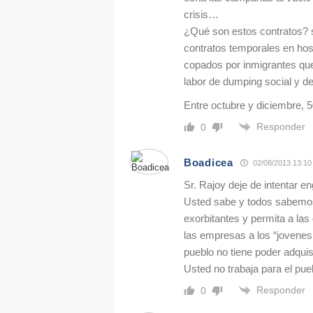
crisis…
¿Qué son estos contratos? s
contratos temporales en host
copados por inmigrantes qu
labor de dumping social y de
Entre octubre y diciembre,
Responder
0
Boadicea
02/08/2013 13:10
Sr. Rajoy deje de intentar e
Usted sabe y todos sabemos
exorbitantes y permita a la
las empresas a los “jovene
pueblo no tiene poder adquis
Usted no trabaja para el pu
Responder
0