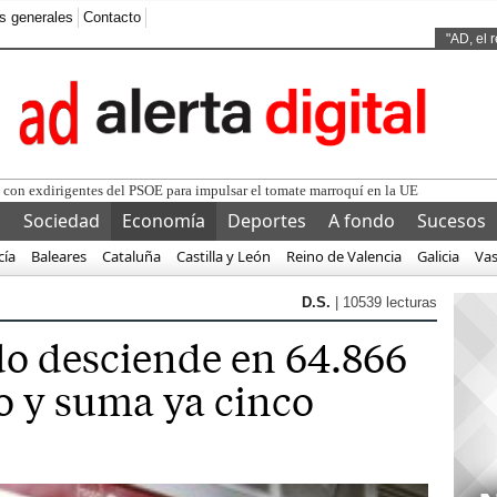
s generales
Contacto
Ads by
"AD, el 
l
Sociedad
Economía
Deportes
A fondo
Sucesos
cía
Baleares
Cataluña
Castilla y León
Reino de Valencia
Galicia
Va
D.S.
| 10539 lecturas
ado desciende en 64.866
io y suma ya cinco