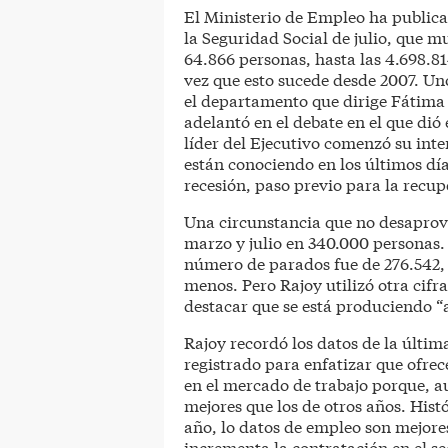
El Ministerio de Empleo ha publicad
la Seguridad Social de julio, que
64.866 personas, hasta las 4.698.8
vez que esto sucede desde 2007. U
el departamento que dirige Fátima
adelantó en el debate en el que dió 
líder del Ejecutivo comenzó su int
están conociendo en los últimos día
recesión, paso previo para la recu
Una circunstancia que no desaprov
marzo y julio en 340.000 personas
número de parados fue de 276.542, 
menos. Pero Rajoy utilizó otra cifr
destacar que se está produciendo “
Rajoy recordó los datos de la últi
registrado para enfatizar que ofre
en el mercado de trabajo porque, a
mejores que los de otros años. Hist
año, lo datos de empleo son mejore
incrementa la contratación en el se