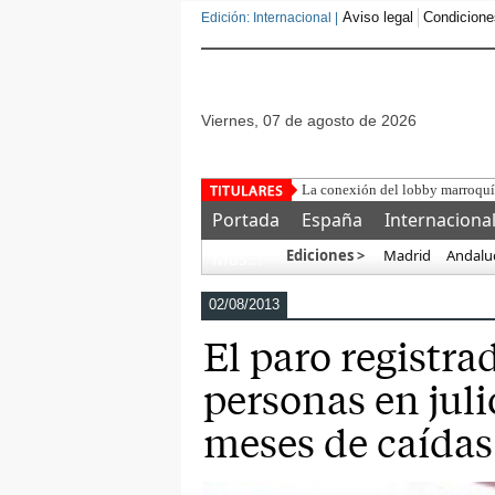
Aviso legal
Condicione
Edición: Internacional |
viernes, 07 de agosto de 2026
Bruselas advierte de qu
Portada
España
Internaciona
Ediciones >
Madrid
Andalu
Más…
02/08/2013
El paro registr
personas en jul
meses de caídas