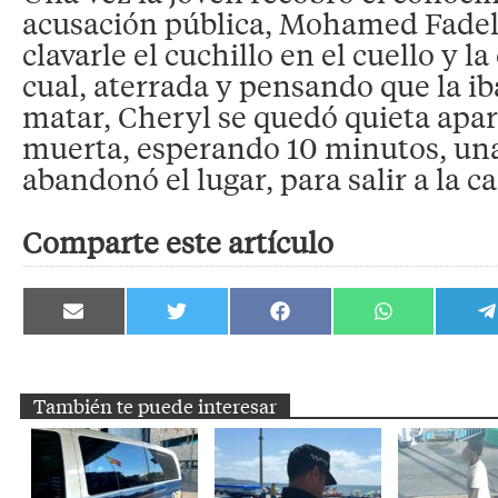
acusación pública, Mohamed Fadel 
clavarle el cuchillo en el cuello y la
cual, aterrada y pensando que la ib
matar, Cheryl se quedó quieta apa
muerta, esperando 10 minutos, una
abandonó el lugar, para salir a la ca
Comparte este artículo
Compartir
Compartir
Compartir
Compartir
C
en
en
en
en
e
Email
Twitter
Facebook
WhatsApp
T
También te puede interesar