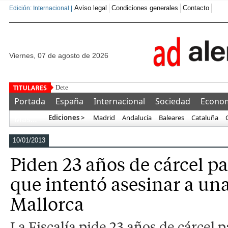
Aviso legal
Condiciones generales
Contacto
Edición: Internacional |
viernes, 07 de agosto de 2026
Detenido un marroquí tras golpear, sec
Portada
España
Internacional
Sociedad
Econo
Ediciones >
Madrid
Andalucía
Baleares
Cataluña
Más…
10/01/2013
Piden 23 años de cárcel pa
que intentó asesinar a un
Mallorca
La Fiscalía pide 23 años de cárcel