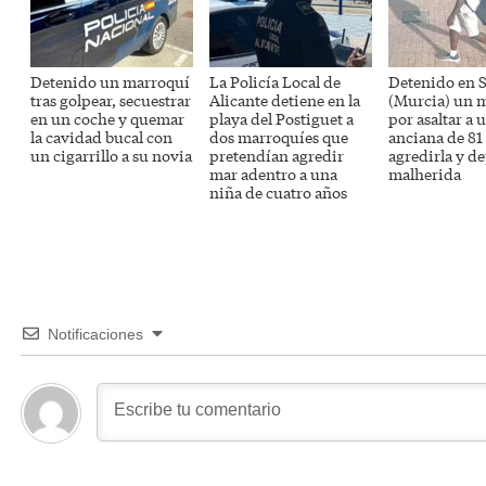
Detenido un marroquí
La Policía Local de
Detenido en S
tras golpear, secuestrar
Alicante detiene en la
(Murcia) un 
en un coche y quemar
playa del Postiguet a
por asaltar a 
la cavidad bucal con
dos marroquíes que
anciana de 81
un cigarrillo a su novia
pretendían agredir
agredirla y de
mar adentro a una
malherida
niña de cuatro años
Notificaciones