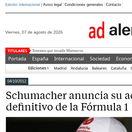
Aviso legal
Condiciones generales
Contacto
Edición: Internacional |
viernes, 07 de agosto de 2026
Pedro Sánchez podría hab
Portada
España
Internacional
Sociedad
Econo
Ediciones >
Madrid
Andalucía
Baleares
Cataluña
Más…
04/10/2012
Schumacher anuncia su a
definitivo de la Fórmula 1