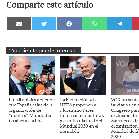
Comparte este artículo
Compartir
Compartir
Compartir
Compartir
Compartir
en
en
en
en
en
Email
Twitter
Facebook
WhatsApp
Telegram
También te puede interesar
Luis Rubiales defiende
La Federación y la
VOX presenta
que España salga de la
UEFA proponen a
iniciativa en e
organización de
Florentino Pérez
Congreso para
“nuestro” Mundial si
fulminar a Infantino y
exclusión de
no alberga la final
garantizar la final del
Marruecos de 
Mundial 2030 en el
organización 
Bernabéu
Mundial de fú
2030