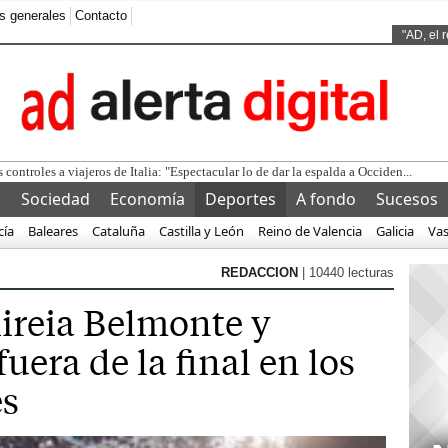
s generales
Contacto
Ads by
"AD, el 
l
Sociedad
Economía
Deportes
A fondo
Sucesos
cía
Baleares
Cataluña
Castilla y León
Reino de Valencia
Galicia
Va
REDACCION
| 10440 lecturas
ireia Belmonte y
uera de la final en los
es