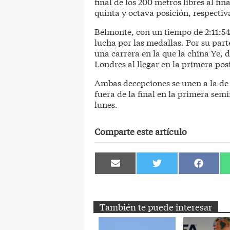
final de los 200 metros libres al fin
quinta y octava posición, respecti
Belmonte, con un tiempo de 2:11:54
lucha por las medallas. Por su parte
una carrera en la que la china Ye, d
Londres al llegar en la primera po
Ambas decepciones se unen a la de
fuera de la final en la primera semi
lunes.
Comparte este artículo
Compartir
Compartir
Comparti
en
en
en
Email
Twitter
Facebook
También te puede interesar