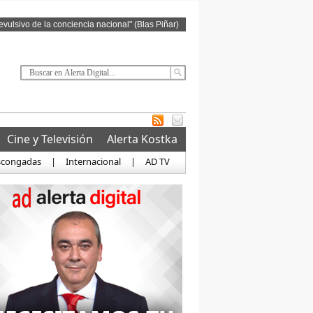
revulsivo de la conciencia nacional" (Blas Piñar)
Cine y Televisión
Alerta Kostka
scongadas
|
Internacional
|
AD TV