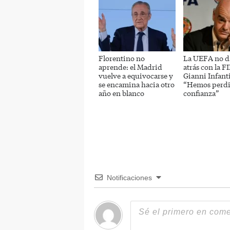
Florentino no
La UEFA no d
aprende: el Madrid
atrás con la F
vuelve a equivocarse y
Gianni Infant
se encamina hacia otro
“Hemos perdi
año en blanco
confianza”
Notificaciones