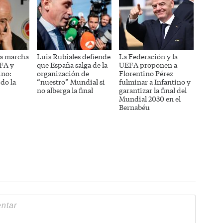
a marcha
Luis Rubiales defiende
La Federación y la
IFA y
que España salga de la
UEFA proponen a
ino:
organización de
Florentino Pérez
do la
“nuestro” Mundial si
fulminar a Infantino y
no alberga la final
garantizar la final del
Mundial 2030 en el
Bernabéu