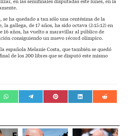
alizar, en las semifinales disputadas este lunes, en la
vamente.
, se ha quedado a tan sólo una centésima de la
, la gallega, de 17 años, ha sido octava (2:15:12) en
e 16 años, ha vuelto a maravillar al público de
sición consiguiendo un nuevo récord olímpico.
 la española Melanie Costa, que también se quedó
final de los 200 libres que se disputó este mismo
r
Compartir
Compartir
Compartir
Compartir
Compartir
en
en
en
en
en
WhatsApp
Telegram
Pinterest
LinkedIn
Reddit