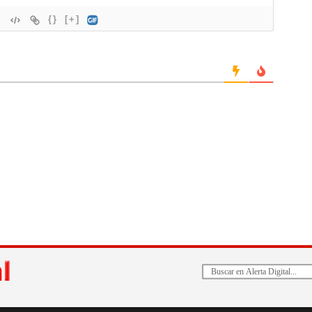
{}
[+]